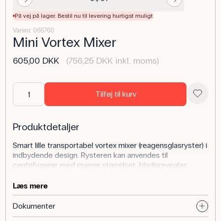
På vej på lager. Bestil nu til levering hurtigst muligt
Varenr. 065760
Mini Vortex Mixer
605,00 DKK
(756,25 DKK inkl. moms)
Tilføj til kurv
Produktdetaljer
Smart lille transportabel vortex mixer (reagensglasryster) i
indbydende design. Rysteren kan anvendes til
centrifugerør med mange størrelset, blodprøveglas,
reagensglas og lignende. Rystehastigheden er justerbar i
intervallet 0-3000 rpm ved hjælp af knap på siden af
Læs mere
apparatet. Knappen fungerer også som tænd/sluk.
Rysteren kan anvendes til omrøring af væskemængder
Dokumenter
på op til 50 ml.