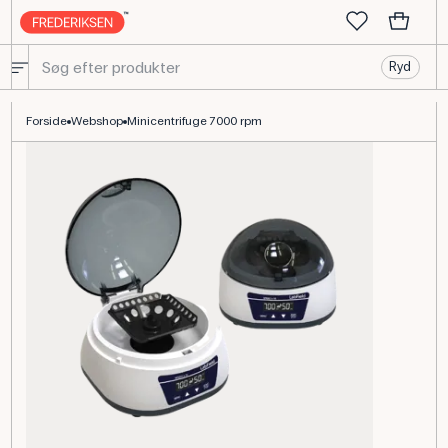
Ryd
Minicentrifuge 7000 rpm til biologi- og bioteknologiundervisning
Forside
Webshop
Minicentrifuge 7000 rpm