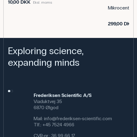
10,00 DKK
Eksl. moms
Mikrocentrifug
Specifikationer
Brand: LabField
299,00 DKK
Dimensioner: (l x b x h) 185 mm x 180 mm x 135 mm
Længde (mm): 185 mm
Vægt (g): 3287 g
Exploring science,
expanding minds
Frederiksen Scientific A/S
Viaduktvej 35
6870 Ølgod
Mail:
info@frederiksen-scientific.com
Tlf.:
+45 7524 4966
CVR-nr.: 36 99 66 17