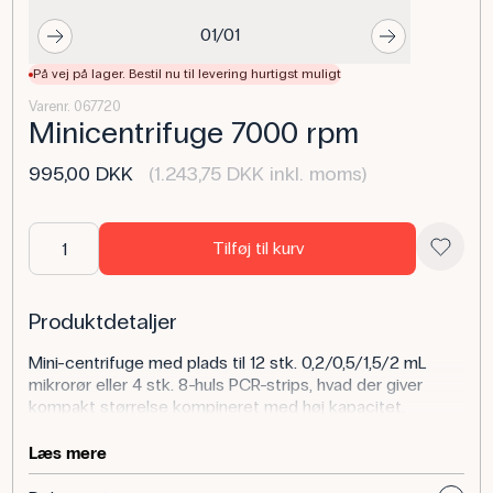
01/01
På vej på lager. Bestil nu til levering hurtigst muligt
Varenr. 067720
Minicentrifuge 7000 rpm
995,00 DKK
(1.243,75 DKK inkl. moms)
Tilføj til kurv
Produktdetaljer
Mini-centrifuge med plads til 12 stk. 0,2/0,5/1,5/2 mL
mikrorør eller 4 stk. 8-huls PCR-strips, hvad der giver
kompakt størrelse kompineret med høj kapacitet.
Centrifugen er udstyret med sikkerhedslåg der ikke kan
åbnes så længe maskinen kører og maskinen, kan
Læs mere
samtidig heller ikke sættes igang så længe låget ikke er