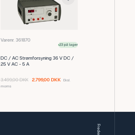
Varenr. 361870
23 på lager
DC / AC Strømforsyning 36 V DC /
25 V AC - 5 A
3.499,00 DKK
2.799,00 DKK
Eksl.
moms