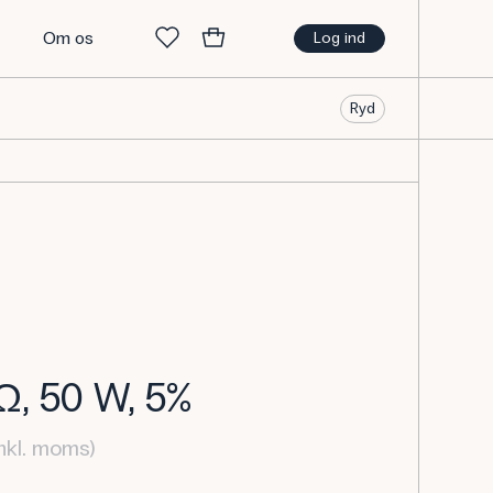
t
Om os
Log ind
Ryd
Ω, 50 W, 5%
nkl. moms)