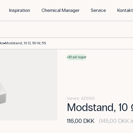
Inspiration
Chemical Manager
Service
Kontak
oks
Modstand, 10 Ω, 50 W, 5%
30 på lager
Varenr. 429160
Modstand, 10 
116,00 DKK
(145,00 DKK i