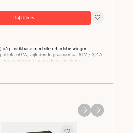
Tilføj til kurv
) på plastikbase med sikkerhedsbøsninger.
g effekt 50 W, vejledende grænser ca. 16 V / 3,2 A.
arige overbelastninger uden varig skade.
m last i el-lære: Joule-varme, effektberegninger
e. Modstanden kan også bruges også som
ller til afladning og spændingsdeling under