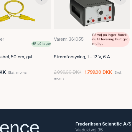
Modstand: 10 Ω
Effekt: 50 W
På vej på lager. Bestil
ter
Varenr. 361055
nu til levering hurtigst
87 på lager
muligt
abel, 50 cm, gul
Strømforsyning, 1 - 12 V, 6 A
DKK
2.099,00 DKK
1.799,00 DKK
Eksl. moms
Eksl.
moms
ience,
Frederiksen Scientific A/S
Viaduktvej 35