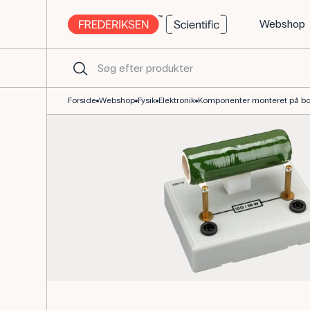
Webshop
Effektmodstand 10 Ω 50 W til fysikundervisningen
Forside
Webshop
Fysik
Elektronik
Komponenter monteret på b