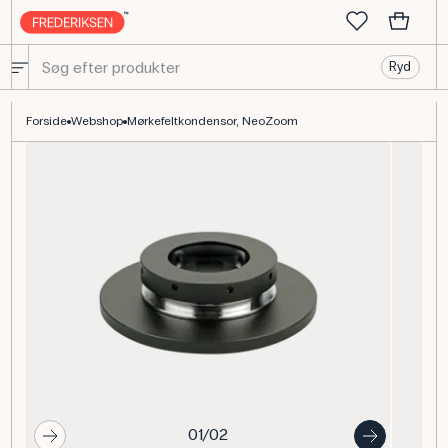
Ryd
Mørkefeltkondensor NeoZoom til stereolup og biologiundervisnin
Forside
Webshop
Mørkefeltkondensor, NeoZoom
01/02