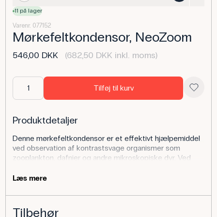
11 på lager
Varenr. 077152
Mørkefeltkondensor, NeoZoom
546,00 DKK
(682,50 DKK inkl. moms)
Tilføj til kurv
Produktdetaljer
Denne mørkefeltkondensor er et effektivt hjælpemiddel
ved observation af kontrastsvage organismer som
zooplankton, dafnier og andre mikroskopiske dyr. Ved
mørkefeltsobservation fremstår objekterne klart belyst
mod en mørk baggrund. Kondensoren passer til
Læs mere
stereolupper med 90 mm glasplade.
Anvendelse af produktet
Tilbehør