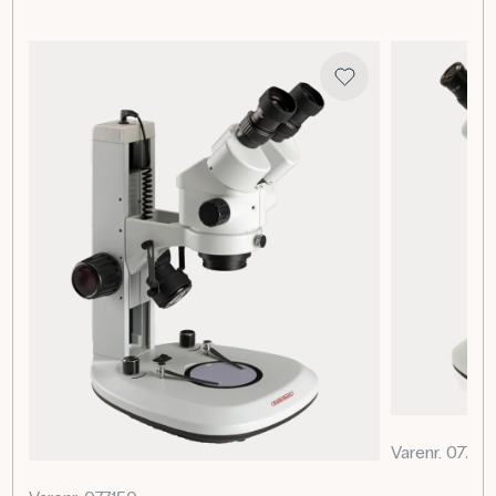
Kondensoren anvendes i biologiundervisningen til at
studere levende og farveløse organismer uden behov for
farvning. Den giver eleverne mulighed for at udforske
plankton, smådyr og vævsprøver med høj kontrast. I
laboratorier bruges mørkefeltsmikroskopi til forskning,
diagnostik og analyse af biologiske prøver, hvor levende
strukturer skal bevares intakte.
Specifikationer
Varenr. 077151