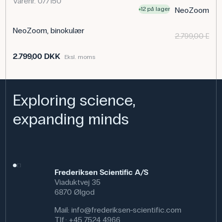
Varenr. 077150
12 på lager
NeoZoom, tri
NeoZoom, binokulær
2.799,00 DKK
2.799,00 DKK
Eksl. moms
Exploring science,
expanding minds
Frederiksen Scientific A/S
Viaduktvej 35
6870 Ølgod
Mail:
info@frederiksen-scientific.com
Tlf.:
+45 7524 4966