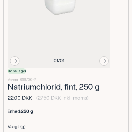
01/01
12 på lager
Varenr. 866700-2
Natriumchlorid, fint, 250 g
22,00 DKK
(27,50 DKK inkl. moms)
Enhed:
250 g
Vægt (g)