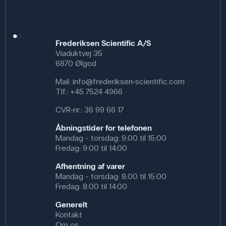
fordampning. Natriumchlorid anvendes bredt i
laboratorier, i fødevareforskning, ved kalibrering af
sensorer og som standardsalt i forskellige
analysemetoder.
Frederiksen Scientific A/S
Specifikationer
Viaduktvej 35
6870 Ølgod
Synonym: Mejerisalt
Vægt (g): 250 g
Mail:
info@frederiksen-scientific.com
Renhed: Ren
Tlf.:
+45 7524 4966
CAS NR: 7647-14-5
CVR-nr.: 36 99 66 17
Molmasse: 58.44 g/mol
Formel: NaCl
Åbningstider for telefonen
Mandag - torsdag: 9:00 til 15:00
Fredag: 9:00 til 14:00
Afhentning af varer
Mandag - torsdag: 8:00 til 15:00
Fredag: 8:00 til 14:00
Generelt
Kontakt
Om os