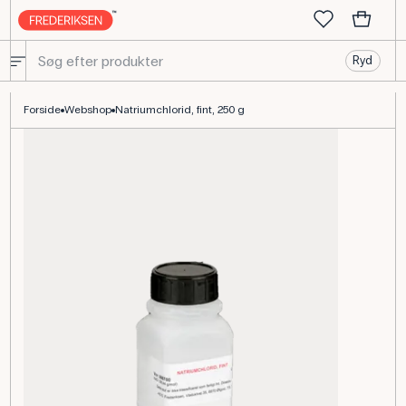
Ryd
Natriumchlorid fint 250 g til kemiforsøg og laboratoriebrug
Forside
Webshop
Natriumchlorid, fint, 250 g