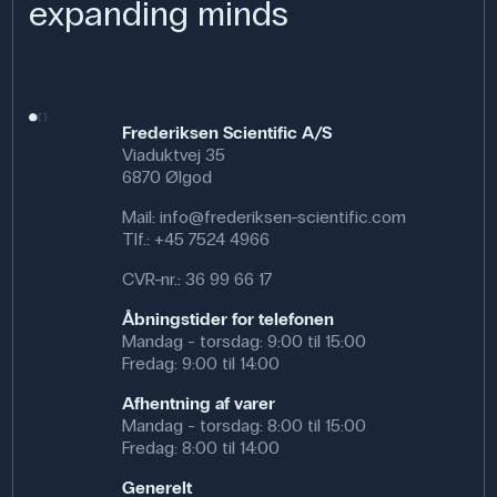
bruges til at fremstille buffere, fx sammen med
expanding minds
natriumhydrogenphosphat, hvor eleverne kan undersøge
pH-stabilitet og bufferkapacitet. Det giver en praktisk
indgang til forståelsen af syre-base-ligevægte og
biologiske systemers behov for stabile pH-forhold.
Stoffet kan også indgå i opløsningsforsøg, hvor dets
Frederiksen Scientific A/S
ioniske karakter og opløselighed undersøges.
Viaduktvej 35
6870 Ølgod
Specifikationer
Mail:
info@frederiksen-scientific.com
Tlf.:
+45 7524 4966
Vægt (g): 500 g
Renhed: Ren
CVR-nr.: 36 99 66 17
CAS NR: 13472-35-0
Åbningstider for telefonen
Molmasse: 156.01 g/mol
Mandag - torsdag: 9:00 til 15:00
Formel: NaH
PO
· 2H
O
2
4
2
Fredag: 9:00 til 14:00
Afhentning af varer
Mandag - torsdag: 8:00 til 15:00
Fredag: 8:00 til 14:00
Generelt