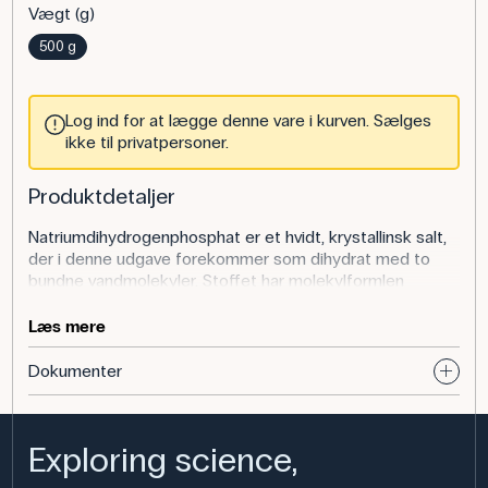
Vægt (g)
500 g
Log ind for at lægge denne vare i kurven. Sælges
ikke til privatpersoner.
Produktdetaljer
Natriumdihydrogenphosphat er et hvidt, krystallinsk salt,
der i denne udgave forekommer som dihydrat med to
bundne vandmolekyler. Stoffet har molekylformlen
NaH₂PO₄·2H₂O, en molvægt på 156,01 g/mol og er
registreret under CAS-nummer 13472-35-0. Det opløses
Læs mere
let i vand og leveres her i ren kvalitet i en pakning på 500
g, hvilket gør det anvendeligt til både undervisnings- og
Dokumenter
laboratoriebrug.
Anvendelse af produktet
Exploring science,
I kemiundervisningen kan natriumdihydrogenphosphat