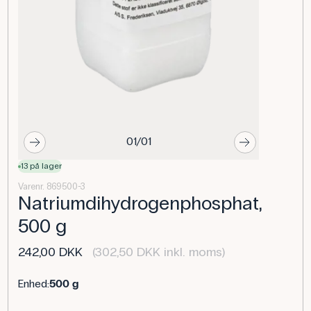
01/01
13 på lager
Varenr. 869500-3
Natriumdihydrogenphosphat,
500 g
242,00 DKK
(302,50 DKK inkl. moms)
Enhed:
500 g