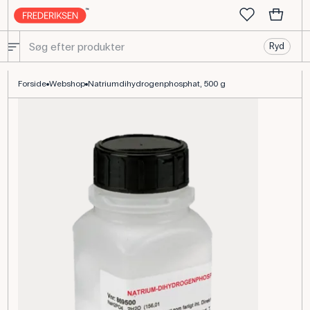
Ryd
Natriumdihydrogenphosphat 500 g til kemilaboratoriet
Forside
Webshop
Natriumdihydrogenphosphat, 500 g