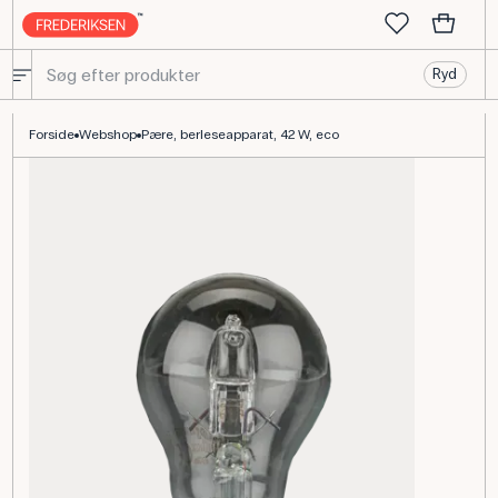
Ryd
Pære til berleseapparat 42 W Eco Classic til jordanalyse
Forside
Webshop
Pære, berleseapparat, 42 W, eco