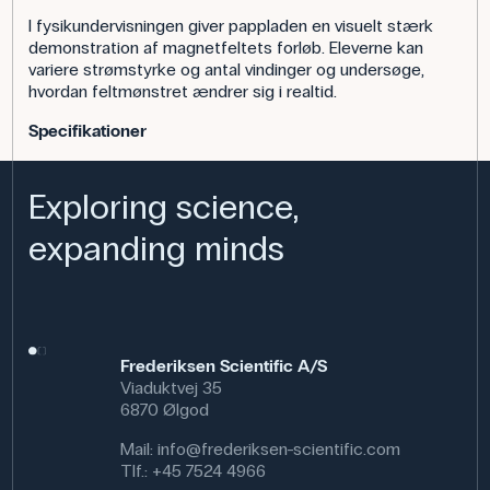
I fysikundervisningen giver pappladen en visuelt stærk
demonstration af magnetfeltets forløb. Eleverne kan
variere strømstyrke og antal vindinger og undersøge,
hvordan feltmønstret ændrer sig i realtid.
Specifikationer
Exploring science,
expanding minds
Frederiksen Scientific A/S
Viaduktvej 35
6870 Ølgod
Mail:
info@frederiksen-scientific.com
Tlf.:
+45 7524 4966