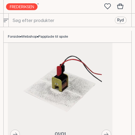
Ryd
Papplade til spole 462510 til magnetfeltdemonstration
Forside
Webshop
Papplade til spole
01/01