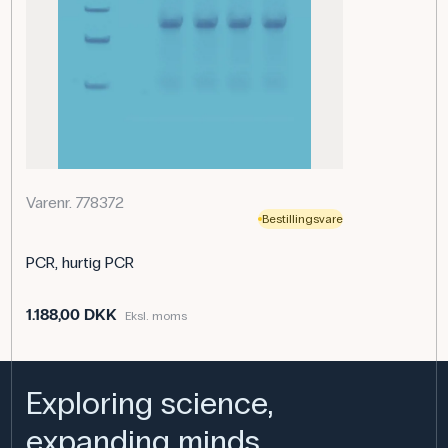
Varenr. 778372
Bestillingsvare
PCR, hurtig PCR
1.188,00 DKK
Eksl. moms
Exploring science,
expanding minds