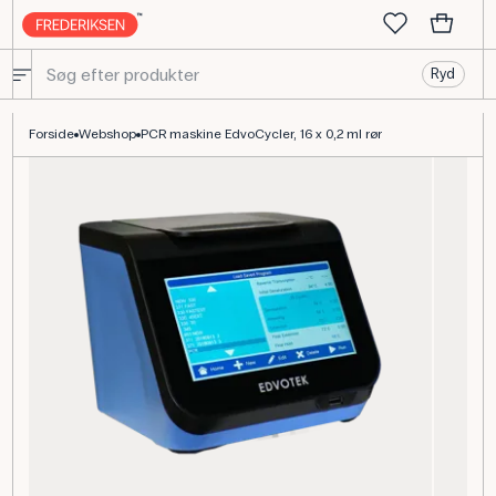
Ryd
PCR maskine EdvoCycler til 16 prøver i bioundervisningen
Forside
Webshop
PCR maskine EdvoCycler, 16 x 0,2 ml rør