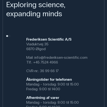
der er behov for hurtige, kvalitative pH-målinger, f.eks. i
Exploring science,
levnedsmiddelkontrol, vandkvalitetstests,
kosmetikproduktion, gartnerier eller ved rengøring og
expanding minds
desinfektion i sundhedssektoren.
Specifikationer
Graduering: 1,0
Dimensioner: (l x b) 5.2 m x 10 mm
Frederiksen Scientific A/S
Måleområde: 1-14
Viaduktvej 35
Rækkevidde: 1-14 MN
6870 Ølgod
Mail:
info@frederiksen-scientific.com
Tlf.:
+45 7524 4966
CVR-nr.: 36 99 66 17
Åbningstider for telefonen
Mandag - torsdag: 9:00 til 15:00
Fredag: 9:00 til 14:00
Afhentning af varer
Mandag - torsdag: 8:00 til 15:00