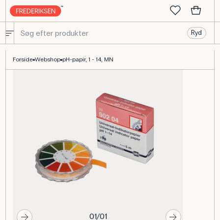
Ryd
pH-papir 1-14 MN til kemi- og biologiundervisningen
Forside
Webshop
pH-papir, 1 - 14, MN
01/01