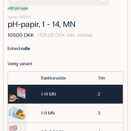
222 på lager
Varenr. 838018
pH-papir, 1 - 14, MN
109,00 DKK
(136,25 DKK inkl. moms)
Enhed:
rulle
Vælg variant
Rækkevidde
Trin
1-14 MN
2
1-11 MN
3