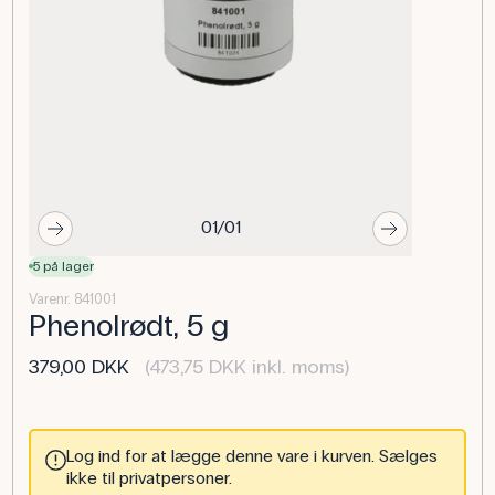
01/01
5 på lager
Varenr. 841001
Phenolrødt, 5 g
379,00 DKK
(473,75 DKK inkl. moms)
Log ind for at lægge denne vare i kurven. Sælges
ikke til privatpersoner.