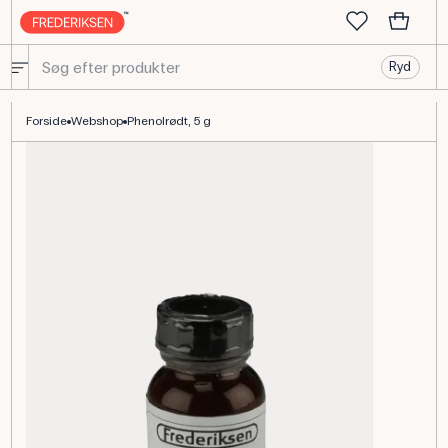
Ryd
Phenolrødt pH-indikator 5 g til kemilokalet
Forside
Webshop
Phenolrødt, 5 g