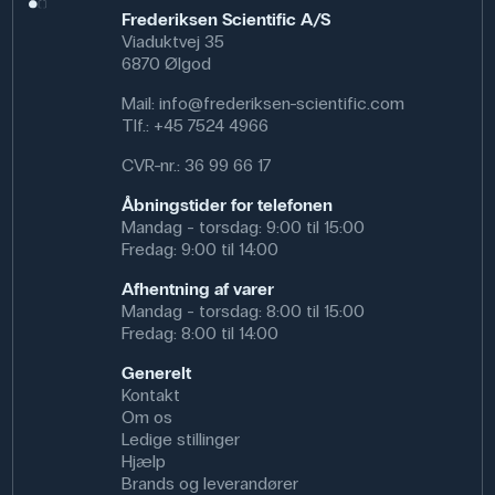
og biokemiske systemer, hvor præcise pH-ændringer
Frederiksen Scientific A/S
skal kunne observeres visuelt.
Viaduktvej 35
6870 Ølgod
Specifikationer
Mail:
info@frederiksen-scientific.com
Vægt (g): 5 g
Tlf.:
+45 7524 4966
pH skala: 6,4-8,2 pH
CAS NR: 143-74-8
CVR-nr.: 36 99 66 17
Molmasse: 354.38 g/mol
Formel: C₁₉H₁₄O₅S
Åbningstider for telefonen
Omslagsfarve: Gul<>Rød
Mandag - torsdag: 9:00 til 15:00
Fredag: 9:00 til 14:00
Afhentning af varer
Mandag - torsdag: 8:00 til 15:00
Fredag: 8:00 til 14:00
Generelt
Kontakt
Om os
Ledige stillinger
Hjælp
Brands og leverandører