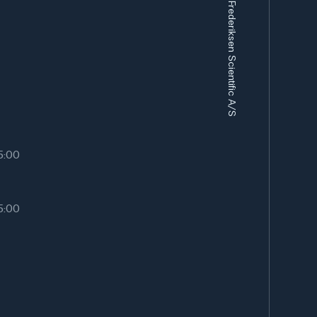
Frederiksen Scientific A/S
rere forskelle i reaktivitet og spænding.
 50 mm
15:00
15:00