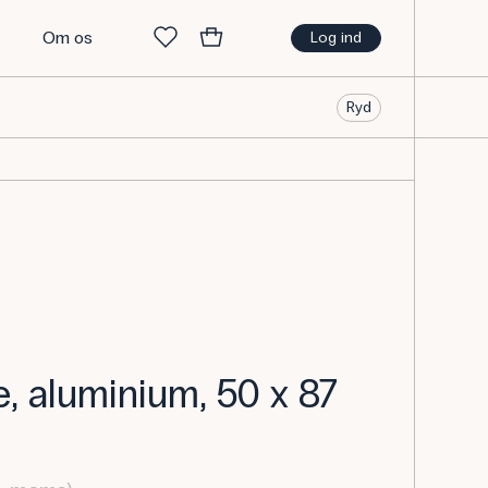
t
Om os
Log ind
Ryd
, aluminium, 50 x 87