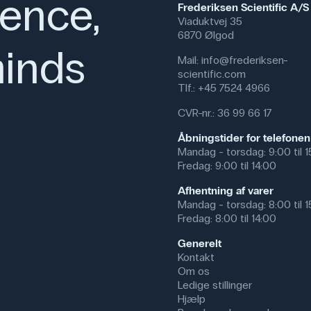
ience,
Frederiksen Scientific A/S
af andre metaller for at demonst
Viaduktvej 35
6870 Ølgod
Specifikationer
inds
Mail:
info@frederiksen-
Dimensioner: (l x b) 87 mm x
scientific.com
Materiale: Aluminium
Tlf.:
+45 7524 4966
Længde (mm): 87 mm
CVR-nr.: 36 99 66 17
Åbningstider for telefonen
Mandag - torsdag: 9:00 til 
Fredag: 9:00 til 14:00
Afhentning af varer
Mandag - torsdag: 8:00 til 
Fredag: 8:00 til 14:00
Generelt
Kontakt
Om os
Ledige stillinger
Hjælp