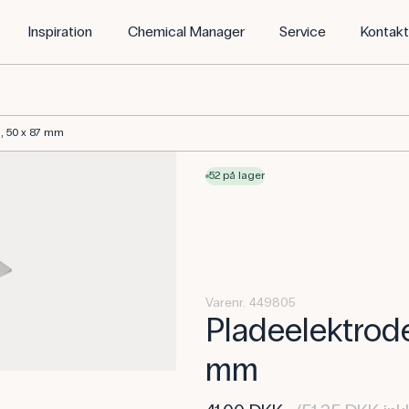
Inspiration
Chemical Manager
Service
Kontak
, 50 x 87 mm
52 på lager
Varenr. 449805
Pladeelektrode
mm