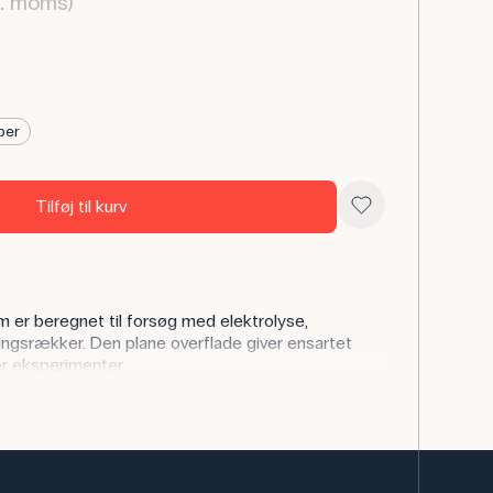
l. moms)
ber
Tilføj til kurv
m er beregnet til forsøg med elektrolyse,
ngsrækker. Den plane overflade giver ensartet
er eksperimenter.
ge pladeelektroden til at undersøge, hvordan
reaktioner, eller hvordan forskellige metaller
niumselektroden kan sammenlignes med elektroder