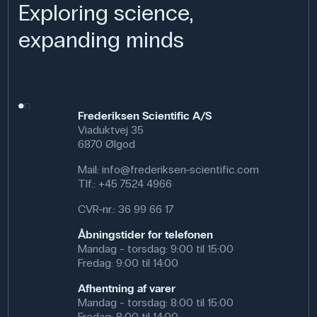
Exploring science,
Anvendelse af produktet
expanding minds
I fysikundervisningen giver udstyret en central
eksperimentel indgang til kvantefysik. Eleverne kan
udføre målinger, plotte grafer og beregne Plancks
konstant. Forsøget giver også mulighed for at diskutere
fotoelektrisk teknologi og historiske perspektiver.
Frederiksen Scientific A/S
Viaduktvej 35
6870 Ølgod
Specifikationer
Mail:
info@frederiksen-scientific.com
Brand: Phywe
Tlf.:
+45 7524 4966
Materiale: Metal, Plastik
CVR-nr.: 36 99 66 17
Åbningstider for telefonen
Mandag - torsdag: 9:00 til 15:00
Fredag: 9:00 til 14:00
Afhentning af varer
Mandag - torsdag: 8:00 til 15:00
Fredag: 8:00 til 14:00