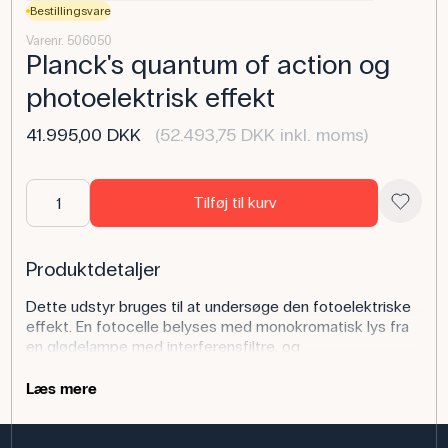
Bestillingsvare
Varenr. 506050
Planck's quantum of action og
photoelektrisk effekt
41.995,00 DKK
(52.493,75 DKK inkl. moms)
Tilføj til kurv
Produktdetaljer
Dette udstyr bruges til at undersøge den fotoelektriske
effekt. En fotocelle belyses med monokromatisk lys fra
en glødelampe med interferensfiltre, og
stopspændingen måles som funktion af lysets frekvens.
Herfra kan Plancks konstant bestemmes. Eleverne kan
Læs mere
sammenligne teorien med eksperimentelle data og se,
hvordan elektronernes energi afhænger af frekvens, men
ikke af lysintensitet.