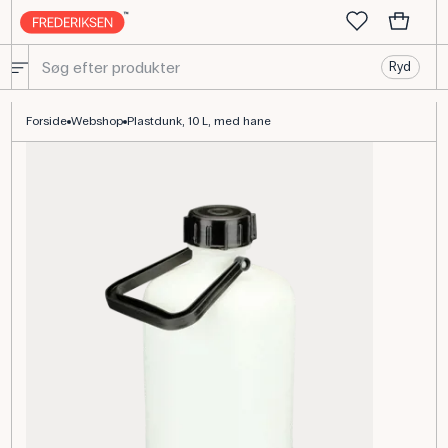
Ryd
Plastdunk med hane, 10 L, semitransparent HDPE, robust
Forside
Webshop
Plastdunk, 10 L, med hane