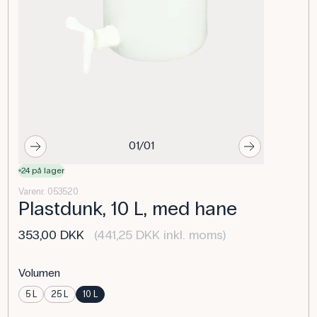
01/01
24 på lager
Varenr. 053520
Plastdunk, 10 L, med hane
353,00 DKK
(441,25 DKK inkl. moms)
Volumen
5 L
25 L
10 L