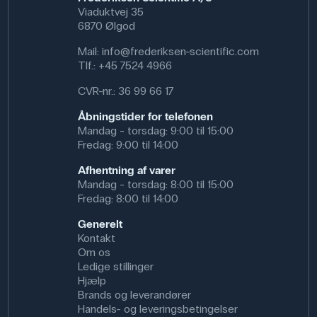
observere bundfældningsprocesser over tid. Den
Viaduktvej 35
praktiske hane gør det nemt for eleverne at tappe
6870 Ølgod
væske i bestemte mængder.
Mail:
info@frederiksen-scientific.com
Specifikationer
Tlf.:
+45 7524 4966
Volumen: 10
CVR-nr.: 36 99 66 17
Farve: Sort
Åbningstider for telefonen
Mandag - torsdag: 9:00 til 15:00
Fredag: 9:00 til 14:00
Afhentning af varer
Mandag - torsdag: 8:00 til 15:00
Fredag: 8:00 til 14:00
Generelt
Kontakt
Om os
Ledige stillinger
Hjælp
Brands og leverandører
Handels- og leveringsbetingelser