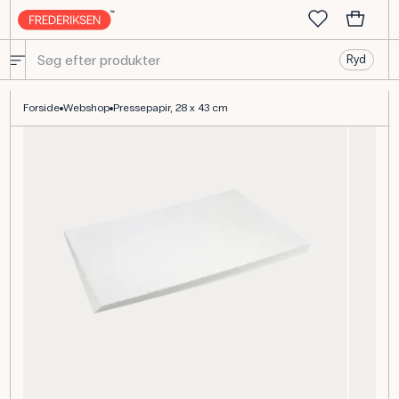
Ryd
Pressepapir 28 x 43 cm – Til plantepresning og herbarium
Forside
Webshop
Pressepapir, 28 x 43 cm