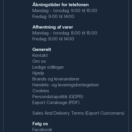
naturskoler og pædagogiske projekter, hvor planter
Åbningstider for telefonen
bruges kreativt og læringsorienteret, er pressepapir et
Mandag - torsdag: 9:00 til 15:00
nyttigt redskab til at bevare materialet på en enkel og
Fredag: 9:00 til 14:00
holdbar måde.
Afhentning af varer
Specifikationer
Mandag - torsdag: 8:00 til 15:00
Fredag: 8:00 til 14:00
Dimensioner: (l x b) 43 cm x 28 cm
Materiale: Papir
Generelt
Kontakt
Om os
Ledige stillinger
Hjælp
Brands og leverandører
Handels- og leveringsbetingelser
Cookies
Persondatapolitik (GDPR)
Export Catalouge (PDF)
Sales And Delivery Terms (Export Customers)
Følg os
Facebook