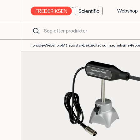
Webshop
Måleprobe til teslameter 406050 – reservedel til fysik
Forside
Webshop
Måleudstyr
Elektricitet og magnetisme
Probe