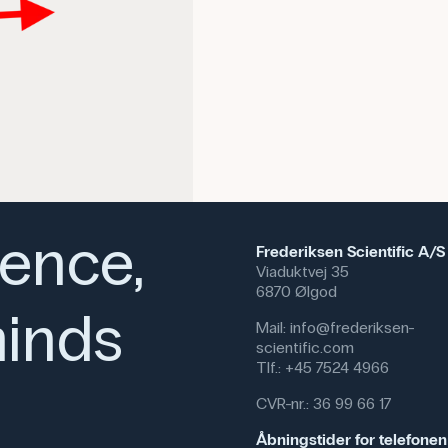
ience,
Frederiksen Scientific A/S
Viaduktvej 35
6870 Ølgod
inds
Mail:
info@frederiksen-
scientific.com
Tlf.:
+45 7524 4966
CVR-nr.: 36 99 66 17
Åbningstider for telefonen