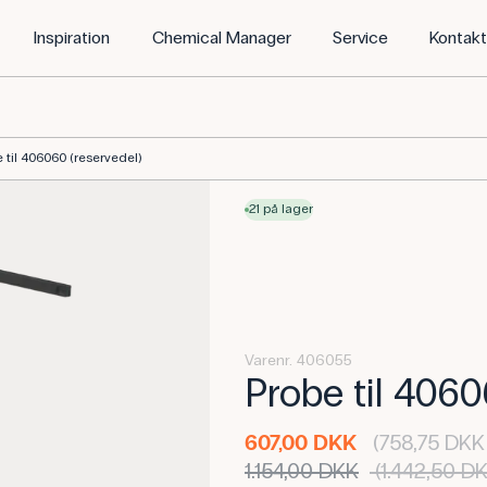
Inspiration
Chemical Manager
Service
Kontak
 til 406060 (reservedel)
21 på lager
Varenr. 406055
Probe til 4060
607,00 DKK
(758,75 DKK 
1.154,00 DKK
(1.442,50 DK