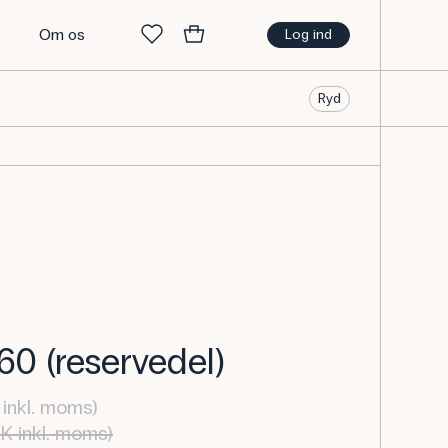
t
Om os
Log ind
Ryd
60 (reservedel)
inkl. moms)
K inkl. moms)