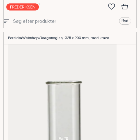
Ryd
Jumboreagensglas med krave, Borosil 3.3, Ø25 x 200 mm
Forside
Webshop
Reagensglas, Ø25 x 200 mm, med krave