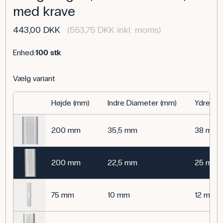
med krave
443,00 DKK
(553,75 DKK inkl. moms)
Enhed:
100 stk
Vælg variant
Højde (mm)
Indre Diameter (mm)
Ydre Di
200 mm
35,5 mm
38 mm
200 mm
22,5 mm
25 mm
75 mm
10 mm
12 mm