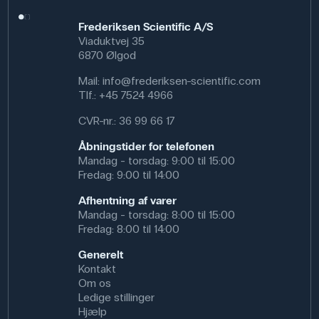
sig til forsøg med små stofmængder, som fx
syrereaktioner, pH-tests eller fældningsforsøg. I
Frederiksen Scientific A/S
professionelle sammenhænge anvendes denne type
Viaduktvej 35
reagensglas i kemiske laboratorier, på hospitaler og i
6870 Ølgod
bioteknologiske virksomheder til analyse, test og
opbevaring af prøver i kontrollerede miljøer.
Mail:
info@frederiksen-scientific.com
Tlf.:
+45 7524 4966
Specifikationer
CVR-nr.: 36 99 66 17
Indre Diameter (mm): 22,5 mm
Ydre Diameter (mm): 25 mm
Åbningstider for telefonen
Dimensioner: (h) 200 mm
Mandag - torsdag: 9:00 til 15:00
Fredag: 9:00 til 14:00
Afhentning af varer
Mandag - torsdag: 8:00 til 15:00
Fredag: 8:00 til 14:00
Generelt
Kontakt
Om os
Ledige stillinger
Hjælp