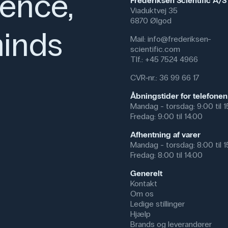
ience,
Frederiksen Scientific A/S
Viaduktvej 35
6870 Ølgod
inds
Mail:
info@frederiksen-
scientific.com
Tlf.:
+45 7524 4966
CVR-nr.: 36 99 66 17
Åbningstider for telefonen
Mandag - torsdag: 9:00 til 
Fredag: 9:00 til 14:00
Afhentning af varer
Mandag - torsdag: 8:00 til 
Fredag: 8:00 til 14:00
Generelt
Kontakt
Om os
Ledige stillinger
Hjælp
Brands og leverandører