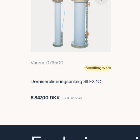
Varenr. 076500
Bestillingsvare
Demineraliseringsanlæg SILEX 1C
8.847,00 DKK
Eksl. moms