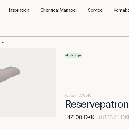
Inspiration
Chemical Manager
Service
Kontak
 1C
4 på lager
Varenr. 076510
Reservepatron 
1.471,00 DKK
(1.838,75 DK