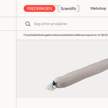
Webshop
Reservepatron til SILEX 1C ionbytter til vanddistillation
Forside
Webshop
Kemi
Vanddistillation
Reservepatron til SILEX