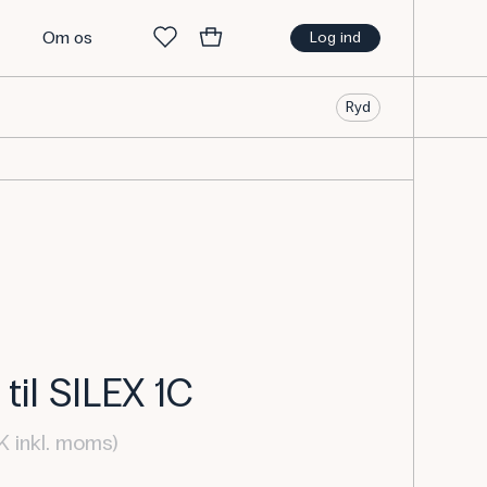
t
Om os
Log ind
Ryd
til SILEX 1C
K inkl. moms)