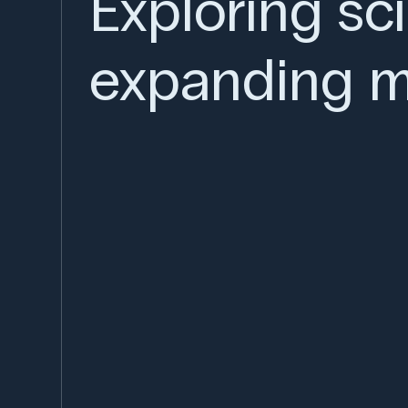
Exploring sc
expanding m