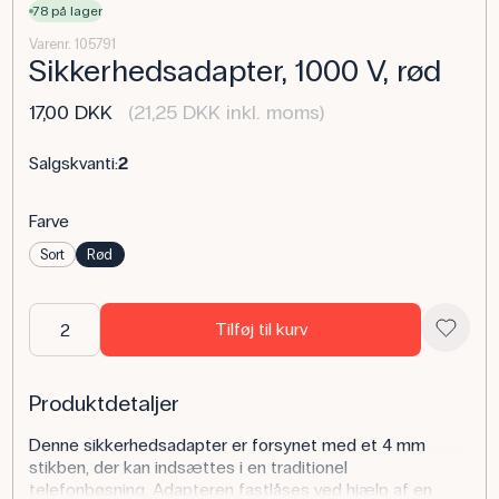
78 på lager
Varenr. 105791
Sikkerhedsadapter, 1000 V, rød
17,00 DKK
(21,25 DKK inkl. moms)
Salgskvanti:
2
Farve
Sort
Rød
Tilføj til kurv
Produktdetaljer
Denne sikkerhedsadapter er forsynet med et 4 mm
stikben, der kan indsættes i en traditionel
telefonbøsning. Adapteren fastlåses ved hjælp af en