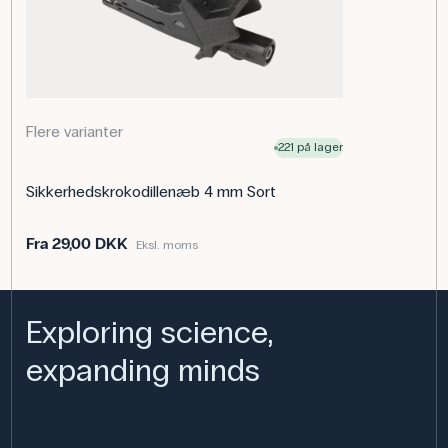
kredsopbygningen. Kablerne anvendes også i tekniske
erhverv og laboratorier til målinger, test og opstilling af
udstyr.
Specifikationer
Farve: Rød
Flere varianter
Dimensioner: (l) 200 cm
221 på lager
Strøm: 25 A
Spænding: 1000 V
Sikkerhedskrokodillenæb 4 mm Sort
Kabeltype: Sikkerhedskabel
Fra
29,00 DKK
Eksl. moms
Exploring science,
expanding minds