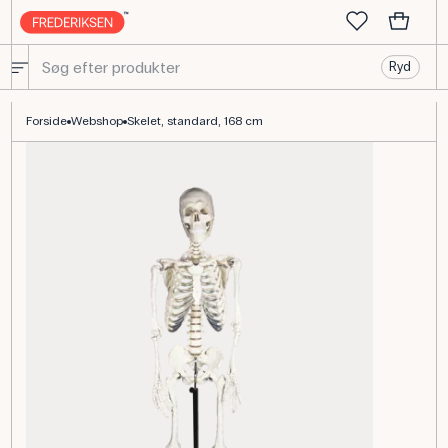
Ryd
Anatomi-skelet standard 168 cm til biologiundervisning
Forside
Webshop
Skelet, standard, 168 cm