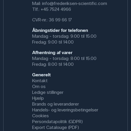
knogler samt forståelse af kroppens proportioner og
Mail:
info@frederiksen-scientific.com
symmetri. Den egner sig særligt godt til undervisning i
Tlf.:
+45 7524 4966
bevægeapparatets struktur.
CVR-nr.: 36 99 66 17
Skelettet kan også anvendes på sundhedsuddannelser,
såsom på medicinstudiet eller sygeplejestudiet, samt
Åbningstider for telefonen
andre klinikker, hvor der er fokus på anatomien.
Mandag - torsdag: 9:00 til 15:00
Fredag: 9:00 til 14:00
Specifikationer
Afhentning af varer
Mandag - torsdag: 8:00 til 15:00
Fredag: 8:00 til 14:00
Generelt
Kontakt
Om os
Ledige stillinger
Hjælp
Brands og leverandører
Handels- og leveringsbetingelser
Cookies
Persondatapolitik (GDPR)
Export Catalouge (PDF)