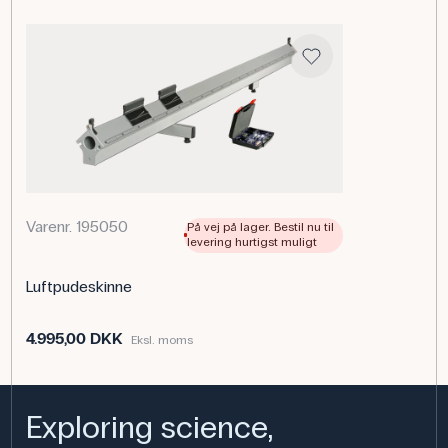
blæseren med skinnen. Eleverne kan dermed arbejde
med friktionsfrie bevægelsesforsøg, hvor
sammenhængen mellem kraft, masse og acceleration
undersøges. En intakt og velfungerende slange er vigtig
for at sikre en jævn luftstrøm og præcise
forsøgsresultater.
Specifikationer
Varenr. 195050
På vej på lager. Bestil nu til
levering hurtigst muligt
Luftpudeskinne
4.995,00 DKK
Eksl. moms
Exploring science,