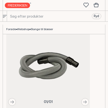
Ryd
Slange til Blæser til Luftpudeskinne, Reservedel Praktisk
Forside
Webshop
Slange til blæser
01/01