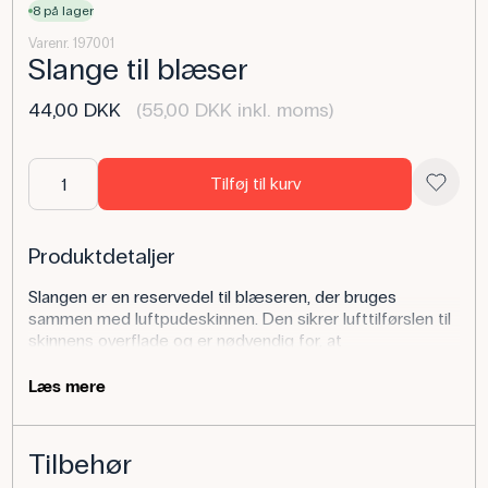
8 på lager
Varenr. 197001
Slange til blæser
44,00 DKK
(55,00 DKK inkl. moms)
Tilføj til kurv
Produktdetaljer
Slangen er en reservedel til blæseren, der bruges
sammen med luftpudeskinnen. Den sikrer lufttilførslen til
skinnens overflade og er nødvendig for, at
forsøgsopstillingen fungerer korrekt. Bemærk, at der
følger en slange med ved køb af en ny blæser.
Læs mere
Anvendelse af produktet
Tilbehør
I fysikundervisningen anvendes slangen som en central
del af luftpudeskinneopstillingen, hvor den forbinder