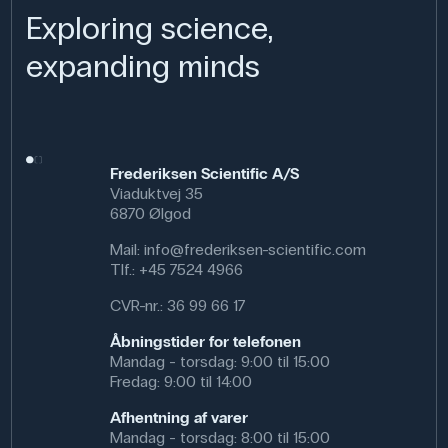
Exploring science,
Anvendelse af produktet
I naturfagsundervisningen kan slangesamleren bruges i
expanding minds
forsøgsopstillinger, hvor væsker eller gasser skal ledes
gennem længere slangesystemer, eller hvor forskellige
slanger skal kobles sammen. Den er fx praktisk i kemi- og
fysikforsøg med vandstrøm, gasudvikling eller
vakuumopstillinger. Eleverne får samtidig erfaring med,
Frederiksen Scientific A/S
hvordan man kan udvide eller tilpasse et lukket system
Viaduktvej 35
med simple forbindelsesdele.
6870 Ølgod
Denne type samlere anvendes også i laboratorier,
Mail:
info@frederiksen-scientific.com
værksteder og tekniske installationer. De er også nyttige
Tlf.:
+45 7524 4966
i akvarier, miljøtekniske projekter og hobbybrug, hvor
slanger ofte skal forlænges eller kobles sammen på en
CVR-nr.: 36 99 66 17
nem måde.
Åbningstider for telefonen
Specifikationer
Mandag - torsdag: 9:00 til 15:00
Fredag: 9:00 til 14:00
Dimensioner: (ø) 7/10 mm
Materiale: Syrebestandig plastik
Afhentning af varer
Mandag - torsdag: 8:00 til 15:00