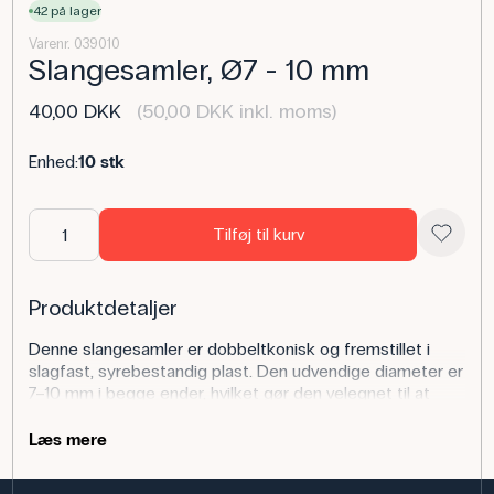
42 på lager
Varenr. 039010
Slangesamler, Ø7 - 10 mm
40,00 DKK
(50,00 DKK inkl. moms)
Enhed:
10 stk
Tilføj til kurv
Produktdetaljer
Denne slangesamler er dobbeltkonisk og fremstillet i
slagfast, syrebestandig plast. Den udvendige diameter er
7–10 mm i begge ender, hvilket gør den velegnet til at
forbinde slanger af tilsvarende størrelse på en sikker og
tæt måde.
Læs mere