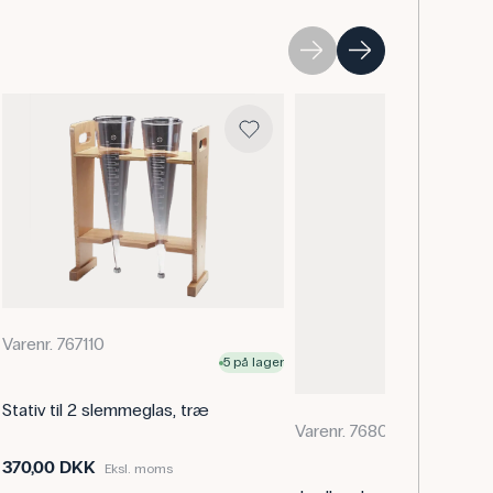
den kan afsløre indholdet af f.eks. småsten, ler
sitanalyse lader man en fæcesprøve stå til næste
 være synlige i bunden af glasset.
Varenr. 767110
5 på lager
Stativ til 2 slemmeglas, træ
På vej på
Varenr. 768006
nu til le
muligt
370,00 DKK
Eksl. moms