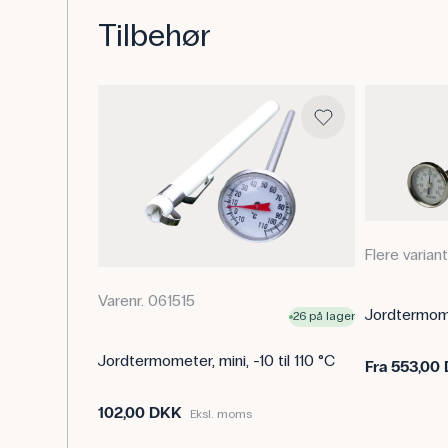
Tilbehør
Flere varian
Varenr. 061515
Jordtermom
26 på lager
Jordtermometer, mini, -10 til 110 °C
Fra
553,00
102,00 DKK
Eksl. moms