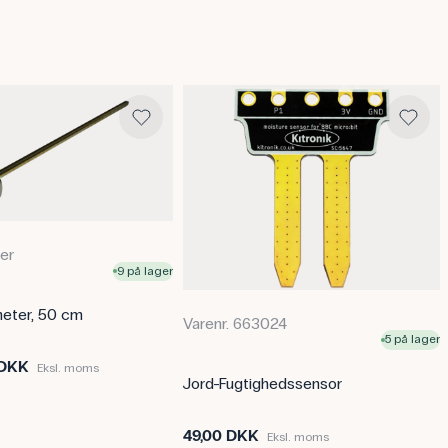
Lagdelingen og bundfaldshastighe
og organisk materiale. Ved para
dag, hvorefter eventuelle æg vil
Specifikationer
Volumen: 1000 mL
Materiale: Plastik
ter
9 på lager
eter, 50 cm
Varenr. 663024
5 på lager
 DKK
Eksl. moms
Jord-Fugtighedssensor
49,00 DKK
Eksl. moms