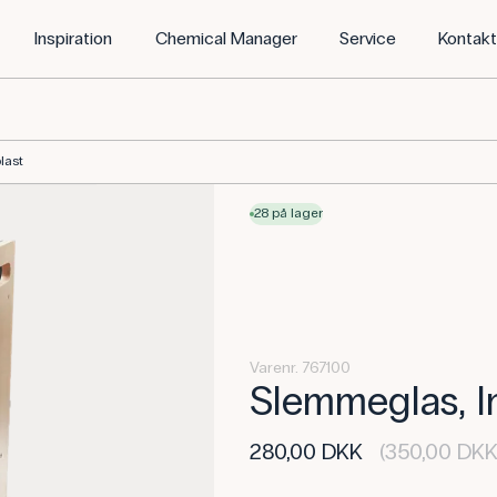
Inspiration
Chemical Manager
Service
Kontak
last
28 på lager
Varenr. 767100
Slemmeglas, Im
280,00 DKK
(350,00 DKK 