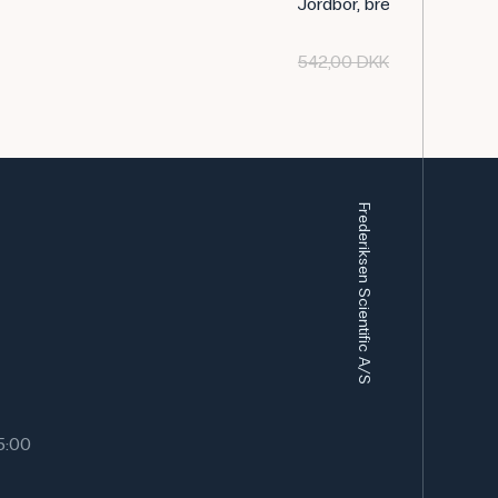
Jordbor, bred åbning
542,00 DKK
449,00 DKK
Frederiksen Scientific A/S
15:00