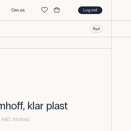
t
Om os
Log ind
Ryd
hoff, klar plast
inkl. moms)