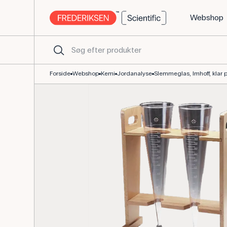
Webshop
Imhoff slemmeglas i klar plast til jordanalyse
Forside
Webshop
Kemi
Jordanalyse
Slemmeglas, Imhoff, klar p