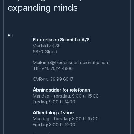
expanding minds
Specifikationer
Volumen: 200 mL
Synonym: 2,4-Hexadiensyre
Vægt (g): 250 g
CAS NR: 110-44-1
Frederiksen Scientific A/S
Molmasse: 112.13 g/mol
Viaduktvej 35
Formel: CH
(CH)
CO
H
3
4
2
6870 Ølgod
Kemisk formel: C₆H₈O₂
Mail:
info@frederiksen-scientific.com
Tlf.:
+45 7524 4966
CVR-nr.: 36 99 66 17
Åbningstider for telefonen
Mandag - torsdag: 9:00 til 15:00
Fredag: 9:00 til 14:00
Afhentning af varer
Mandag - torsdag: 8:00 til 15:00
Fredag: 8:00 til 14:00