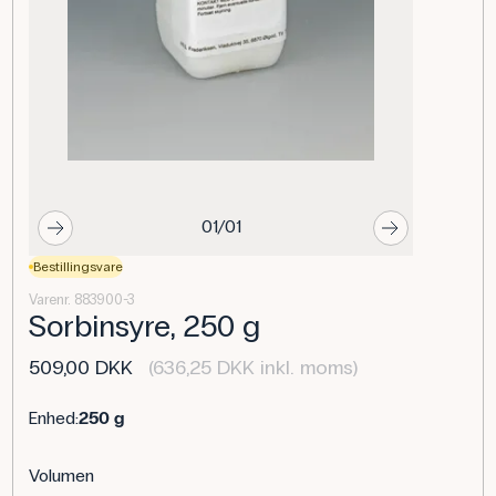
01/01
Bestillingsvare
Varenr. 883900-3
Sorbinsyre, 250 g
509,00 DKK
(636,25 DKK inkl. moms)
Enhed:
250 g
Volumen