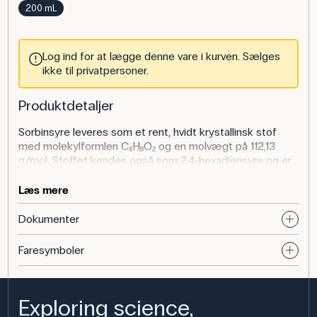
200 mL
Log ind for at lægge denne vare i kurven. Sælges
ikke til privatpersoner.
Produktdetaljer
Sorbinsyre leveres som et rent, hvidt krystallinsk stof
med molekylformlen C₆H₈O₂ og en molvægt på 112,13
g/mol. Stoffet kendes også som 2,4-hexadiensyre og er
mærket efter gældende kemikalieklassificering.
Sorbinsyre er stabil ved opbevaring og håndteres som et
Læs mere
almindeligt laboratoriekemikalie.
Dokumenter
Anvendelse af produktet
Faresymboler
Sorbinsyre anvendes i biologi og kemi til forsøg om
konservering, pH-afhængighed, syre-base-reaktioner og
molekylstruktur. Elever kan undersøge stoffets
opløselighed, dets funktion som konserveringsmiddel
Exploring science,
eller arbejde med organiske syrer og deres egenskaber.