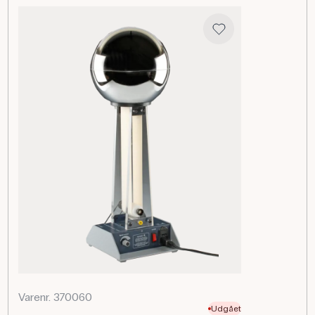
spidseffekter, se neonlampens respons på
potentialeforskel og bruge Faradays bæger til begreber
som afskærmning og ladningens fordeling. Giver mange
korte, illustrative demonstrationer i klassen.
Specifikationer
Varenr. 370060
Udgået