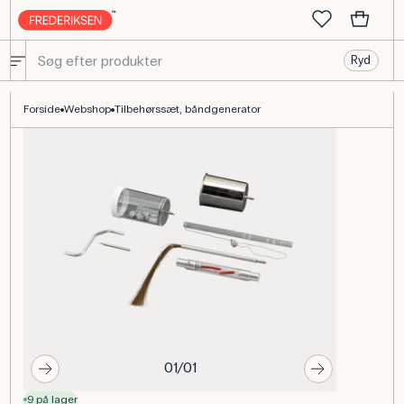
Ryd
Tilbehørssæt til båndgenerator – elektrostatik til fysik
Forside
Webshop
Tilbehørssæt, båndgenerator
01/01
9 på lager