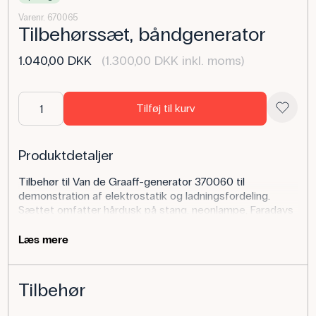
Varenr. 670065
Tilbehørssæt, båndgenerator
1.040,00 DKK
(1.300,00 DKK inkl. moms)
Tilføj til kurv
Produktdetaljer
Tilbehør til Van de Graaff-generator 370060 til
demonstration af elektrostatik og ladningsfordeling.
Sættet omfatter hårdusk på stang, neonlampe, Faradays
bæger, spidsudlader, spidsmotor, hyldemarvskugle på
isoleret stang samt isoleret cylinder med
Læs mere
hyldemarvskugler.
Anvendelse af produktet
Tilbehør
I el-lære kan elever undersøge felter, potentiale og