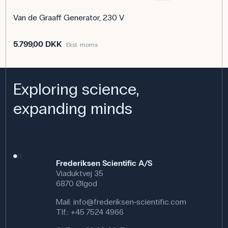
Van de Graaff Generator, 230 V
5.799,00 DKK
Eksl. moms
Exploring science,
expanding minds
Frederiksen Scientific A/S
Viaduktvej 35
6870 Ølgod
Mail:
info@frederiksen-scientific.com
Tlf.:
+45 7524 4966