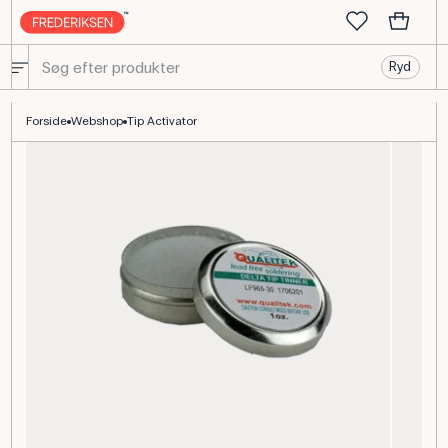
Ryd
Tip Activator til loddekolber – beskyttelse af loddespids
Forside
Webshop
Tip Activator