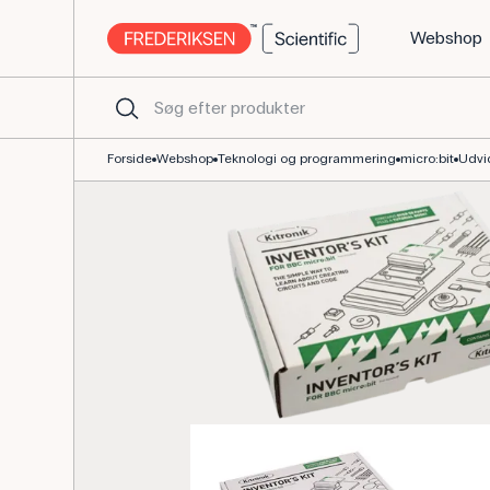
Webshop
Udvidelsessæt til micro:bit med elektronikkomponenter
Forside
Webshop
Teknologi og programmering
micro:bit
Udvi