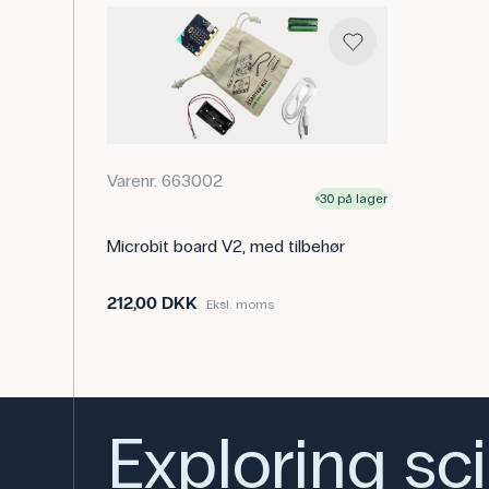
Varenr. 663002
30 på lager
Microbit board V2, med tilbehør
212,00 DKK
Eksl. moms
Exploring sc