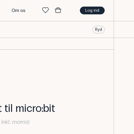
t
Om os
Log ind
Ryd
til micro:bit
inkl. moms)