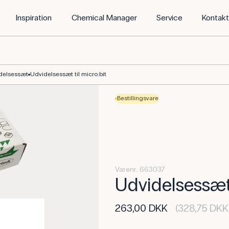
Inspiration
Chemical Manager
Service
Kontak
delsessæt
Udvidelsessæt til micro:bit
Bestillingsvare
Varenr. 663037
Udvidelsessæt 
263,00 DKK
(328,75 DKK 