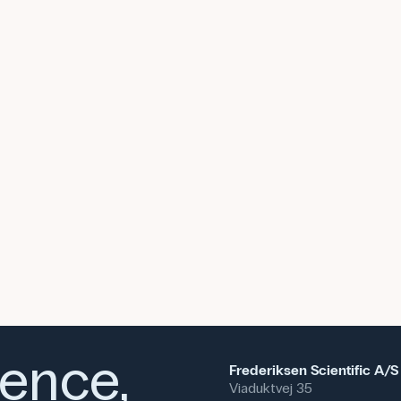
natur/teknologi, fysik og teknol
prototyper og eksperimenter.
Sættet passer også til makersp
erhvervsuddannelser, hvor elever
elektrotekniske projekter.
Specifikationer
ience,
Frederiksen Scientific A/S
Viaduktvej 35