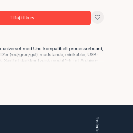
Tilføj til kurv
ino-universet med Uno-kompatibelt processorboard,
D’er (rød/grøn/gul), modstande, minikabler, USB-
tik. Sættet dækker typisk modul 1–5 i et Arduino-
en smule).
oling og gymnasium: digitale ind/udgange, simple
ring og grundlæggende prototyping. Elever bygger
r og opnår forståelse for kredsløb og kode.