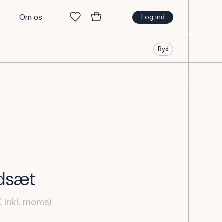
t
Om os
Log ind
Ryd
dsæt
 inkl. moms)