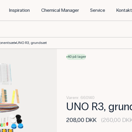
Inspiration
Chemical Manager
Service
Kontak
onentsæt
UNO R3, grundsæt
40 på lager
Varenr. 660140
UNO R3, grun
208,00 DKK
(260,00 DKK