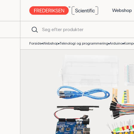
Webshop
UNO R3 Arduino-kompatibelt startsæt til undervisning
Forside
Webshop
Teknologi og programmering
Arduino
Komp