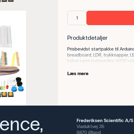
Produktdetaljer
Prisbevidst startpakke til Ardu
breadboard, LDR, trykknapper, LE
kabel samt battericlips til DC-s
grundforløb (indhold kan variere 
Læs mere
Anvendelse af produktet
Velegnet til introduktion i udsk
sensorer, logik, seriel monitore
hurtigt små interaktive systeme
Specifikationer
ience,
Frederiksen Scientific A/S
Viaduktvej 35
6870 Ølgod