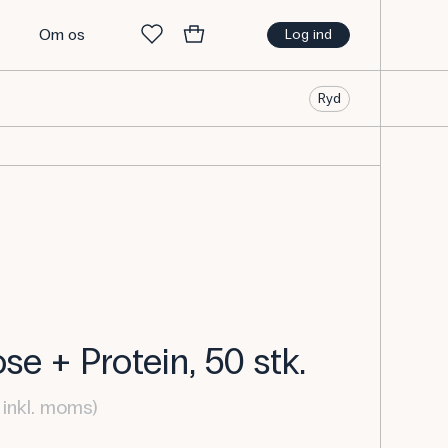
t
Om os
Log ind
Ryd
se + Protein, 50 stk.
inkl. moms)