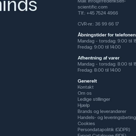
inds
Mail:
info@frederiksen-
kan fx undersøge glucose i en op
scientific.com
fx mølk. Dette giver en konkret 
Tlf.:
+45 7524 4966
Et enkelt elevforsøg kan være at
CVR-nr.: 36 99 66 17
opløsning og se, hvordan testst
både observation, dataindsamling
Åbningstider for telefonen
Mandag - torsdag: 9:00 til 
I praksis anvendes urinteststrim
Fredag: 9:00 til 14:00
screeningsværktøj for diabetes (g
bruges af læger, sygeplejersker 
Afhentning af varer
undersøgelser.
Mandag - torsdag: 8:00 til 
Fredag: 8:00 til 14:00
Et praktisk tip er at instruere e
væske af, og aflæs inden for den 
Generelt
resultat.
Kontakt
Om os
Specifikationer
Ledige stillinger
Hjælp
Brands og leverandører
Handels- og leveringsbeting
Cookies
Persondatapolitik (GDPR)
Export Catalouge (PDF)