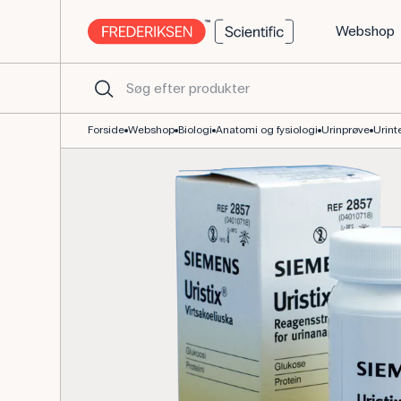
Webshop
Urintest Glucose + Protein, 50 stk. til undervisning
Forside
Webshop
Biologi
Anatomi og fysiologi
Urinprøve
Urint