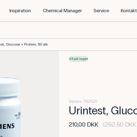
Inspiration
Chemical Manager
Service
Kontak
est, Glucose + Protein, 50 stk.
13 på lager
Varenr. 782521
Urintest, Gluco
210,00 DKK
(262,50 DKK 