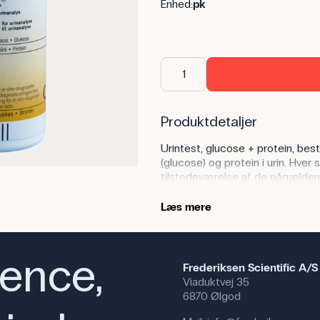
Enhed:
pk
Produktdetaljer
Urintest, glucose + protein, best
(glucose) og protein i urin. Hve
tilstedeværelse af de pågældende
aflæses resultatet ved at samm
Strimlerne kan også anvendes ti
Læs mere
ikke er stærkt farvede.
ience,
Frederiksen Scientific A/S
Anvendelse af produktet
Viaduktvej 35
6870 Ølgod
I undervisningen kan teststrimler
demonstrere, hvordan man kan på