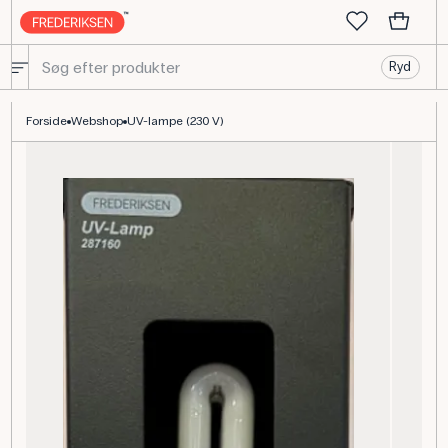
Ryd
UV-Lampe 230 V, UVA 350-400 nm, Maksimum 370 nm til laborat
Forside
Webshop
UV-lampe (230 V)