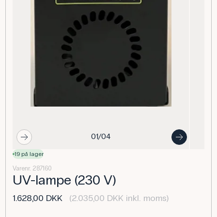
01/04
19 på lager
Varenr. 287160
UV-lampe (230 V)
1.628,00 DKK
(2.035,00 DKK inkl. moms)