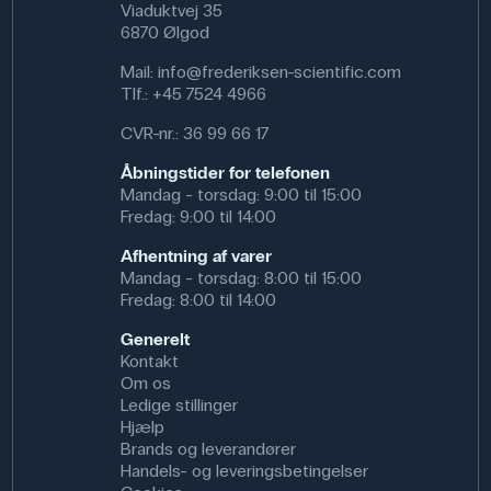
længere tidsperiode, så kan det anbefales, at der
Viaduktvej 35
benyttes en sikkerhedsbrille mod UV-lys, f.eks. varenr.
6870 Ølgod
085060. Ved anvendelse af en UVC-pære så anbefales
det at der altid anvendes førnævnte sikkerhedsbrille.
Mail:
info@frederiksen-scientific.com
Tlf.:
+45 7524 4966
CVR-nr.: 36 99 66 17
Anvendelse af produktet
Åbningstider for telefonen
UV-lampen kan anvendes til eksperimenter med
Mandag - torsdag: 9:00 til 15:00
fluorescens, UV-perler, test af solcremer og
Fredag: 9:00 til 14:00
lysfølsomme materialer. Den egner sig også til
demonstrationer af UV-stråling og bølgelængder. I
Afhentning af varer
professionelle miljøer kan lampen anvendes til inspektion
Mandag - torsdag: 8:00 til 15:00
af materialer, identifikation af fluorescerende stoffer og
Fredag: 8:00 til 14:00
kvalitetskontrol.
Generelt
Specifikationer
Kontakt
Om os
Bølgelængde: 350-400 nm,370 nm nm
Ledige stillinger
Hjælp
Brands og leverandører
Handels- og leveringsbetingelser