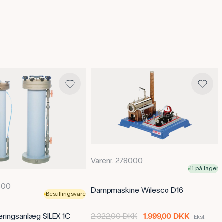
påvirke resultatet, f.eks. ved pH
kan også bruges i dampstrygejern
saltaflejringer skal undgås.
Specifikationer
Volumen: 5 L
Synonym: Ionbyttet vand
CAS NR: 7732-18-5
Molmasse: 18 g/mol
Formel: H₂O
Varenr. 278000
11 på lager
500
Dampmaskine Wilesco D16
Bestillingsvare
eringsanlæg SILEX 1C
2.322,00 DKK
1.999,00 DKK
Eksl.