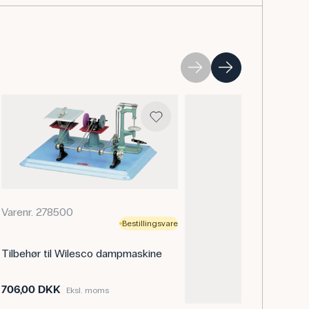
-målinger eller ionreaktioner. Demineraliseret vand
, bilbatterier og autoklaver, hvor kalk og
Varenr. 278500
Bestillingsvare
Tilbehør til Wilesco dampmaskine
706,00 DKK
Eksl. moms