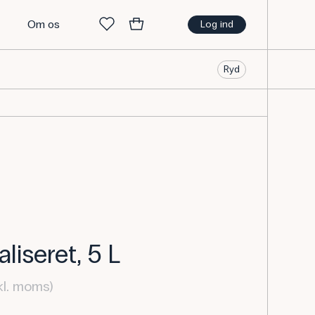
t
Om os
Log ind
Ryd
liseret, 5 L
kl. moms)