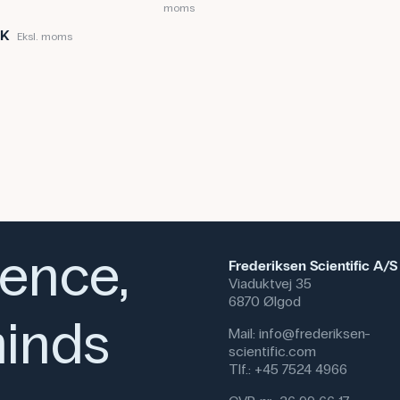
moms
KK
Eksl. moms
ience,
Frederiksen Scientific A/S
Viaduktvej 35
6870 Ølgod
inds
Mail:
info@frederiksen-
scientific.com
Tlf.:
+45 7524 4966