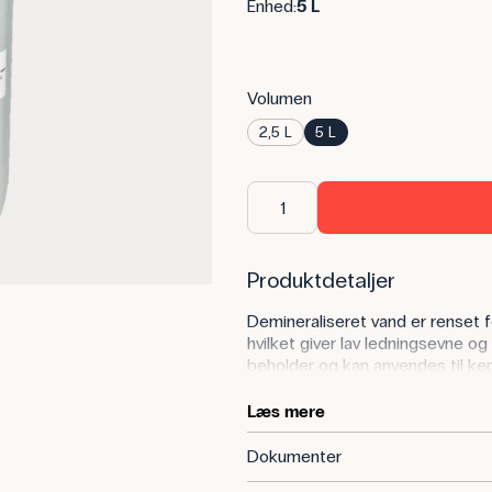
Enhed:
5 L
Volumen
2,5 L
5 L
Produktdetaljer
Demineraliseret vand er renset 
hvilket giver lav ledningsevne og 
beholder og kan anvendes til kem
tilstedeværelse af mineraler kan
Læs mere
Anvendelse af produktet
Dokumenter
I naturfagsundervisningen bruges 
opløsninger, skylning af laborat