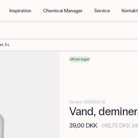
Inspiration
Chemical Manager
Service
Kontak
t, 5 L
36 på lager
Varenr. 890300-6
Vand, deminera
39,00 DKK
(48,75 DKK in