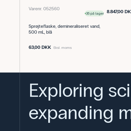
Varenr. 052560
8.847,00 D
35 på lager
Sprøjteflaske, demineraliseret vand,
500 mL, blå
63,00 DKK
Eksl. moms
Exploring sc
expanding m