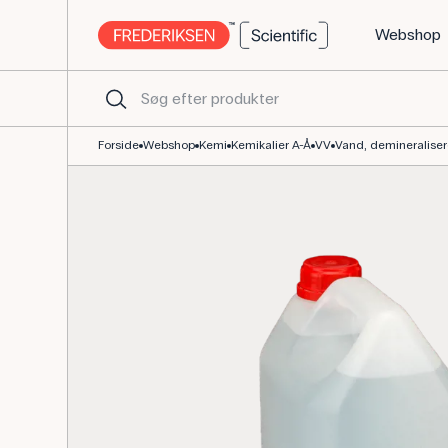
Webshop
Demineraliseret vand 5 L til kemilokalet
Forside
Webshop
Kemi
Kemikalier A-Å
VV
Vand, demineralisere