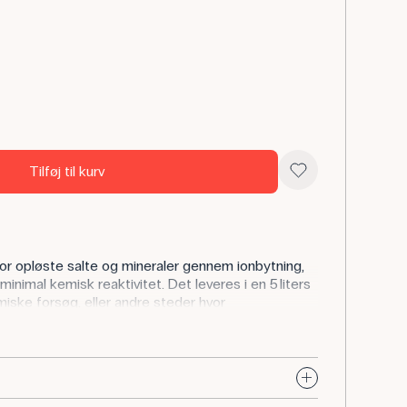
Tilføj til kurv
for opløste salte og mineraler gennem ionbytning,
minimal kemisk reaktivitet. Det leveres i en 5 liters
iske forsøg, eller andre steder hvor
 påvirke eksperimenter eller udstyr.
demineraliseret vand til fremstilling af
orieudstyr og i forsøg, hvor uønskede ioner kan