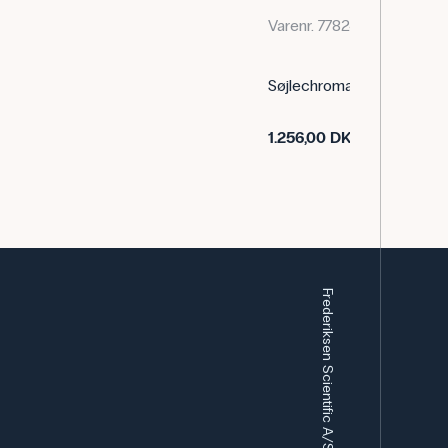
Varenr. 778243
Søjlechromatografi, ionbyt
1.256,00 DKK
Eksl. moms
Frederiksen Scientific A/S