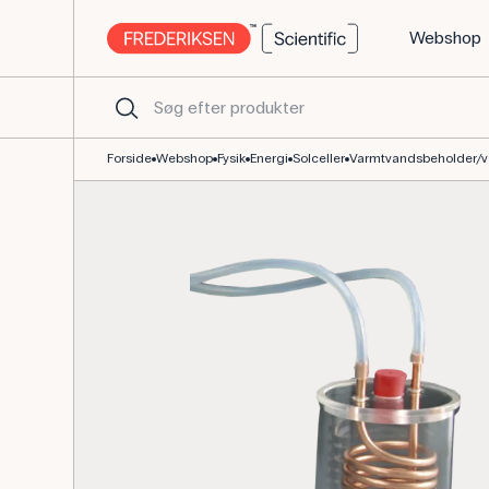
Webshop
Varmtvandsbeholder og varmeveksler til solcelleanlæg
Forside
Webshop
Fysik
Energi
Solceller
Varmtvandsbeholder/v