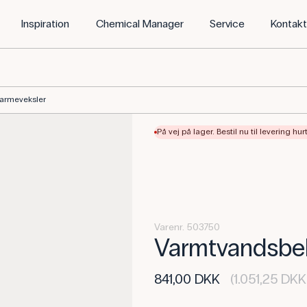
Inspiration
Chemical Manager
Service
Kontak
armeveksler
På vej på lager. Bestil nu til levering hur
Varenr. 503750
Varmtvandsbeh
841,00 DKK
(1.051,25 DKK