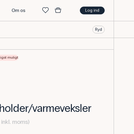
t
Om os
Log ind
Ryd
tigst muligt
older/varmeveksler
 inkl. moms)