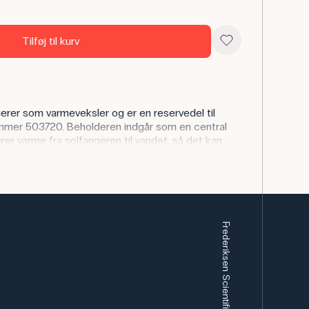
Tilføj til kurv
rer som varmeveksler og er en reservedel til
mer 503720. Beholderen indgår som en central
rer varme fra solfangeren til vandet, så det kan
ug.
Frederiksen Scientific A/S
nergi og energiteknologi kan varmtvandsbeholderen
stillinger, hvor eleverne undersøger
g effektivitet i solfangersystemer. Den giver
dan solenergi kan omdannes til brugbar varme