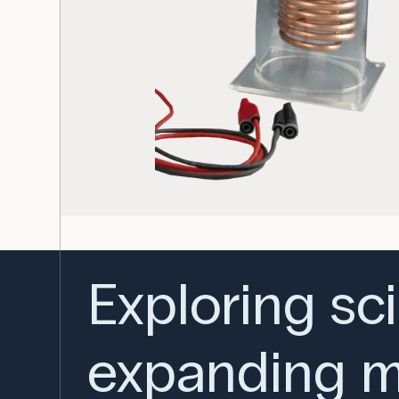
Exploring sc
expanding m