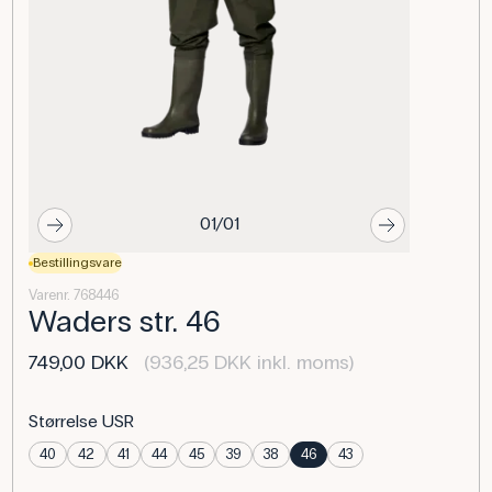
01/01
Bestillingsvare
Varenr. 768446
Waders str. 46
749,00 DKK
(936,25 DKK inkl. moms)
Størrelse USR
40
42
41
44
45
39
38
46
43