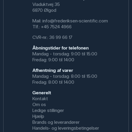
Viaduktvej 35
anvendes i projekter om økosystemer, forurening,
6870 Ølgod
vandrensning og biodiversitet. Uden for skolen kan de
bruges af fagfolk i fx miljøovervågning, fiskeopdræt,
Mail:
info@frederiksen-scientific.com
landbrug og byggeri, hvor der er behov for vandtæt
Tlf.:
+45 7524 4966
beklædning under arbejdet.
CVR-nr.: 36 99 66 17
Specifikationer
Åbningstider for telefonen
Størrelse USR: 46
Mandag - torsdag: 9:00 til 15:00
Materiale: Plastbelagt polyester
Fredag: 9:00 til 14:00
Afhentning af varer
Mandag - torsdag: 8:00 til 15:00
Fredag: 8:00 til 14:00
Generelt
Kontakt
Om os
Ledige stillinger
Hjælp
Brands og leverandører
Handels- og leveringsbetingelser