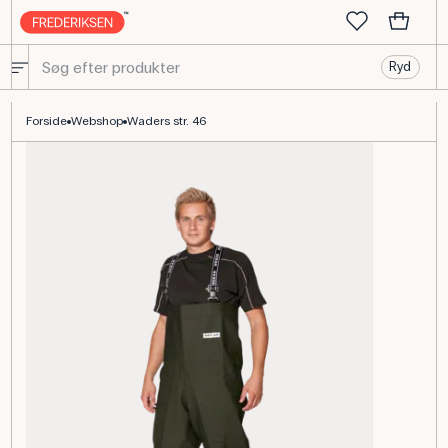
Ryd
Waders str. 46 til feltarbejde og naturvandringer i skolen
Forside
Webshop
Waders str. 46