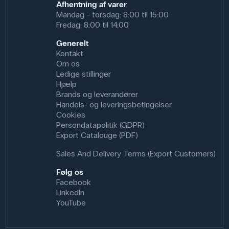
Afhentning af varer
Specifikationer
Mandag - torsdag: 8:00 til 15:00
Fredag: 8:00 til 14:00
Farve: Grå
Antal huller: 4
Generelt
Dimensioner: (h) 40 mm
Kontakt
Om os
Ledige stillinger
Hjælp
Brands og leverandører
Handels- og leveringsbetingelser
Cookies
Persondatapolitik (GDPR)
Export Catalouge (PDF)
Sales And Delivery Terms (Export Customers)
Følg os
Facebook
LinkedIn
YouTube