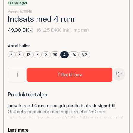
39 på lager
Varenr. 576646
Indsats med 4 rum
49,00 DKK
(61,25 DKK inkl. moms)
Antal huller
3
8
12
6
13
30
4
24
5-2
Tilføj til kurv
Produktdetaljer
Indsats med 4 rum er en grå plastindsats designet til
Gratnells containere med højde 75 eller 150 mm.
Indsatsen har fire ens rum på 120 × 160 mm og en samlet
højde på 40 mm, hvilket giver en robust og overskuelig
inddeling til klassesæt og smådele. Overfladen er nem at
Læs mere