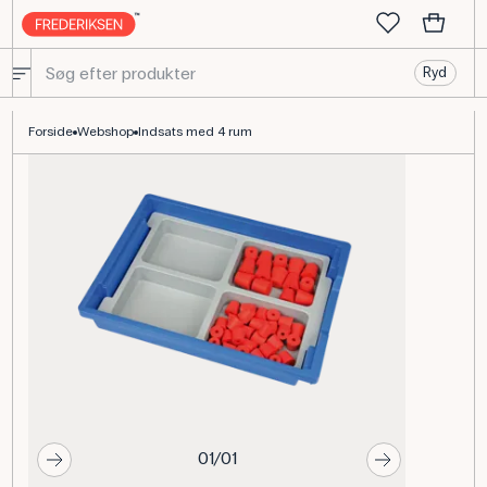
Ryd
Indsats med 4 rum til Gratnells container - Plastik
Forside
Webshop
Indsats med 4 rum
01/01