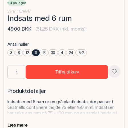
24 på lager
Varenr. 576647
Indsats med 6 rum
49,00 DKK
(61,25 DKK inkl. moms)
Antal huller
3
8
12
6
13
30
4
24
5-2
Tilføj til kurv
Produktdetaljer
Indsats med 6 rum er en grå plastindsats, der passer i
Gratnells containere (højde 75 eller 150 mm). Indsatsen
har seks ens rum på 75 × 160 mm og en samlet højde på
40 mm, hvilket giver en enkel og overskuelig opdeling til
småmaterialer og laboratorietilbehør. Den leveres som
Læs mere