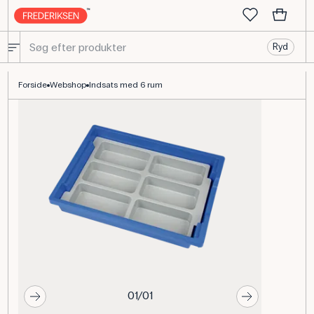
Ryd
Indsats med 6 rum til Gratnells containere – gråt lager
Forside
Webshop
Indsats med 6 rum
01/01