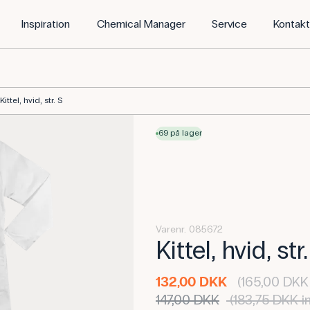
Inspiration
Chemical Manager
Service
Kontak
Kittel, hvid, str. S
69 på lager
Varenr. 085672
Kittel, hvid, str
132,00 DKK
(165,00 DKK 
147,00 DKK
(183,75 DKK i