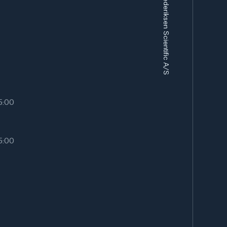
Frederiksen Scientific A/S
isningssammenhænge i fag som kemi, biologi og
med kemikalier eller biologisk materiale. Den
 mod stænk og snavs og skaber samtidig en tydelig
 og sikkerhed.
vendes i laboratorier, på hospitaler, i
læger eller teknikere, hvor beskyttende
15:00
15:00