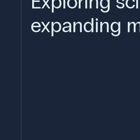
Exploring sc
expanding m