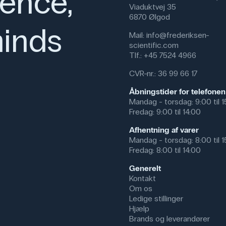
ience,
Viaduktvej 35
Kittelen bruges typisk i underv
6870 Ølgod
bioteknologi, hvor der arbejdes 
inds
Mail:
info@frederiksen-
beskytter brugerens tøj og hud
scientific.com
markering af laboratorieetikette
Tlf.:
+45 7524 4966
Laboratoriekitlen kan ligeledes an
CVR-nr.: 36 99 66 17
medicinalindustrien og hos tand
beklædning er påkrævet.
Åbningstider for telefonen
Mandag - torsdag: 9:00 til 
Specifikationer
Fredag: 9:00 til 14:00
Farve: Hvid
Afhentning af varer
Størrelse USR: S
Mandag - torsdag: 8:00 til 
Materiale: Polyester, Bomuld
Fredag: 8:00 til 14:00
Generelt
Kontakt
Om os
Ledige stillinger
Hjælp
Brands og leverandører