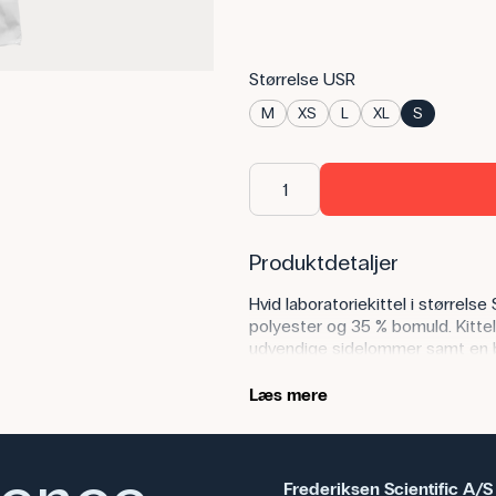
Størrelse USR
M
XS
L
XL
S
Produktdetaljer
Hvid laboratoriekittel i størrelse
polyester og 35 % bomuld. Kitte
udvendige sidelommer samt en br
Modellen er relativt kort sammenl
Læs mere
bevægelsesfrihed.
Frederiksen Scientific A/S
Anvendelse af produktet