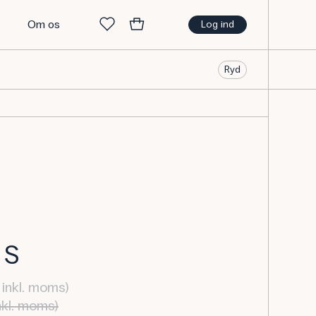
t
Om os
Log ind
Ryd
. S
inkl. moms)
nkl. moms)