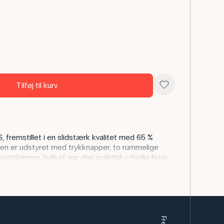
Tilføj til kurv
 S, fremstillet i en slidstærk kvalitet med 65 %
len er udstyret med trykknapper, to rummelige
ystlomme, hvilket gør den praktisk i daglig brug.
ignet med klassiske kitler, hvilket giver større