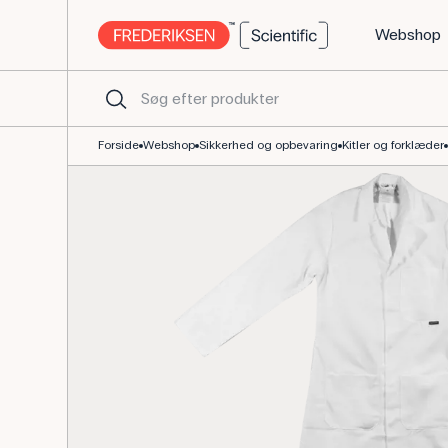
Webshop
Kittel, hvid, str. S, 65 % polyester, 35 % bomuld.
Forside
Webshop
Sikkerhed og opbevaring
Kitler og forklæder