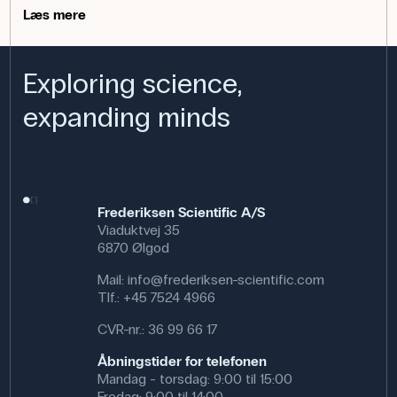
Anvendelse af produktet
Læs mere
Opspændingssættet bruges i biologi, kemi samt fysik og
teknologi til opbygning af simple stativer, hvor sensorer,
Exploring science,
timere eller små komponenter skal fastgøres stabilt. I
værksteder og forberedelsesrum er det en fleksibel
expanding minds
holder til midlertidige opstillinger.
Specifikationer
Dimensioner: (ø x l) 10 mm x 230 mm
Materiale: Rustfrit stål
Længde (mm): 230 mm
Frederiksen Scientific A/S
Viaduktvej 35
6870 Ølgod
Mail:
info@frederiksen-scientific.com
Tlf.:
+45 7524 4966
CVR-nr.: 36 99 66 17
Åbningstider for telefonen
Mandag - torsdag: 9:00 til 15:00
Fredag: 9:00 til 14:00