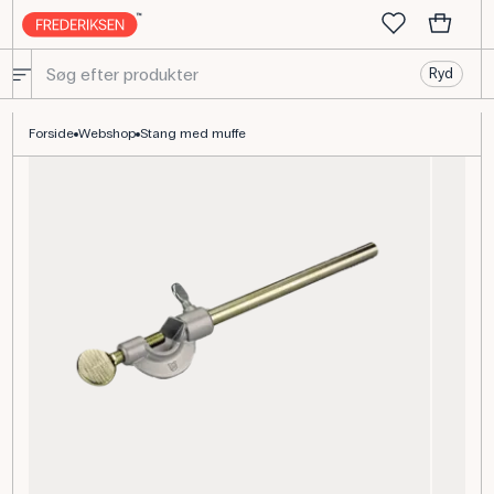
Ryd
Stang med Muffe i Rustfrit Stål, Ø 10 mm og 230 mm Lang
Forside
Webshop
Stang med muffe