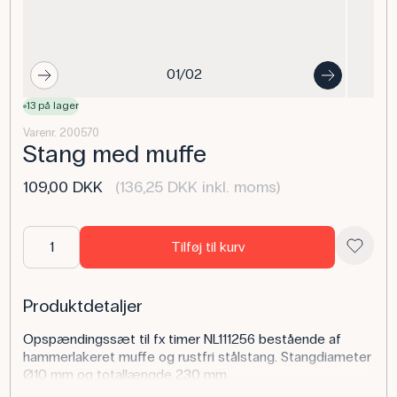
01/02
13 på lager
Varenr. 200570
Stang med muffe
109,00 DKK
(136,25 DKK inkl. moms)
Tilføj til kurv
Produktdetaljer
Opspændingssæt til fx timer NL111256 bestående af
hammerlakeret muffe og rustfri stålstang. Stangdiameter
Ø10 mm og totallængde 230 mm.