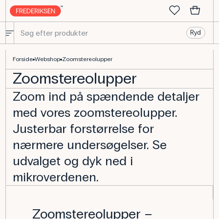
Ryd
Zoomstereolupper - Køb udstyr til biologi her
Forside
Webshop
Zoomstereolupper
Zoomstereolupper
Zoom ind på spændende detaljer
med vores zoomstereolupper.
Justerbar forstørrelse for
nærmere undersøgelser. Se
udvalget og dyk ned i
mikroverdenen.
Zoomstereolupper –