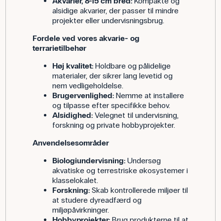
Akvarier, 8-15 cm bred:
Kompakte og
alsidige akvarier, der passer til mindre
projekter eller undervisningsbrug.
Fordele ved vores akvarie- og
terrarietilbehør
Høj kvalitet:
Holdbare og pålidelige
materialer, der sikrer lang levetid og
nem vedligeholdelse.
Brugervenlighed:
Nemme at installere
og tilpasse efter specifikke behov.
Alsidighed:
Velegnet til undervisning,
forskning og private hobbyprojekter.
Anvendelsesområder
Biologiundervisning:
Undersøg
akvatiske og terrestriske økosystemer i
klasselokalet.
Forskning:
Skab kontrollerede miljøer til
at studere dyreadfærd og
miljøpåvirkninger.
Hobbyprojekter:
Brug produkterne til at