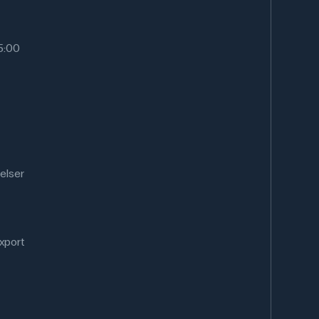
15:00
elser
xport