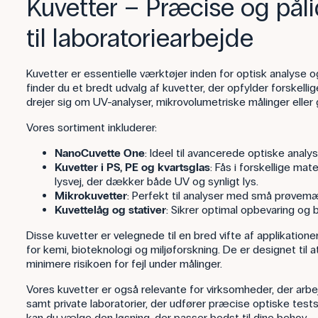
Kuvetter – Præcise og påli
til laboratoriearbejde
Kuvetter er essentielle værktøjer inden for optisk analyse 
finder du et bredt udvalg af kuvetter, der opfylder forskelli
drejer sig om UV-analyser, mikrovolumetriske målinger eller 
Vores sortiment inkluderer:
NanoCuvette One
: Ideel til avancerede optiske analy
Kuvetter i PS, PE og kvartsglas
: Fås i forskellige mat
lysvej, der dækker både UV og synligt lys.
Mikrokuvetter
: Perfekt til analyser med små prøvem
Kuvettelåg og stativer
: Sikrer optimal opbevaring og b
Disse kuvetter er velegnede til en bred vifte af applikatione
for kemi, bioteknologi og miljøforskning. De er designet til a
minimere risikoen for fejl under målinger.
Vores kuvetter er også relevante for virksomheder, der arbe
samt private laboratorier, der udfører præcise optiske tests
kan du vælge den løsning, der passer bedst til dine behov.