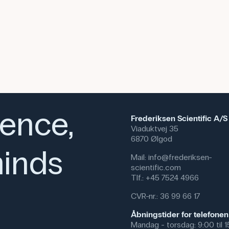
ience,
Frederiksen Scientific A/S
Viaduktvej 35
6870 Ølgod
inds
Mail:
info@frederiksen-
scientific.com
Tlf.:
+45 7524 4966
CVR-nr.: 36 99 66 17
Åbningstider for telefonen
Mandag - torsdag: 9:00 til 