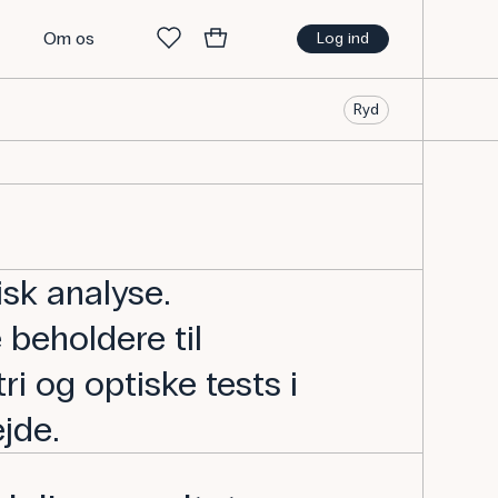
t
Om os
Log ind
Ryd
isk analyse.
beholdere til
i og optiske tests i
jde.