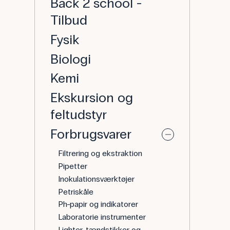
Back 2 school -
Tilbud
Fysik
Biologi
Kemi
Ekskursion og
feltudstyr
Forbrugsvarer
Filtrering og ekstraktion
Pipetter
Inokulationsværktøjer
Petriskåle
Ph-papir og indikatorer
Laboratorie instrumenter
Lighter, tændstikker og