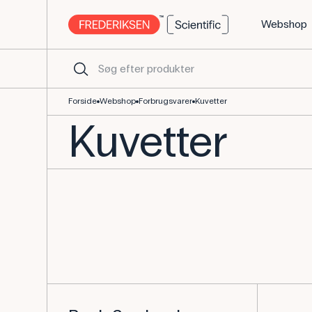
Webshop
Kuvetter i glas - Køb udstyr til laboratoriet her
Forside
Webshop
Forbrugsvarer
Kuvetter
Kuvetter