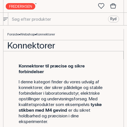
Ryd
Konnektorer til elektronik
Forside
Webshop
Konnektorer
Konnektorer
Konnektorer til præcise og sikre
forbindelser
I denne kategori finder du vores udvalg af
konnektorer, der sikrer pålidelige og stabile
forbindelser i laboratorieudstyr, elektriske
opstillinger og undervisningsforsøg. Med
kvalitetsprodukter som eksempelvis
tyske
stikben med M4 gevind
er du sikret
holdbarhed og præcision i dine
eksperimenter.