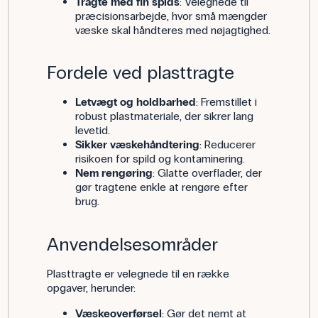
Tragte med fin spids
: Velegnede til
præcisionsarbejde, hvor små mængder
væske skal håndteres med nøjagtighed.
Fordele ved plasttragte
Letvægt og holdbarhed
: Fremstillet i
robust plastmateriale, der sikrer lang
levetid.
Sikker væskehåndtering
: Reducerer
risikoen for spild og kontaminering.
Nem rengøring
: Glatte overflader, der
gør tragtene enkle at rengøre efter
brug.
Anvendelsesområder
Plasttragte er velegnede til en række
opgaver, herunder:
Væskeoverførsel
: Gør det nemt at