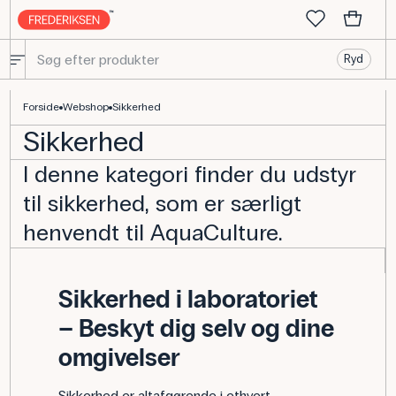
Ryd
Sikkerhed - Udstyr til AquaCulture
Forside
Webshop
Sikkerhed
Sikkerhed
I denne kategori finder du udstyr
til sikkerhed, som er særligt
henvendt til AquaCulture.
Sikkerhed i laboratoriet
– Beskyt dig selv og dine
omgivelser
Sikkerhed er altafgørende i ethvert