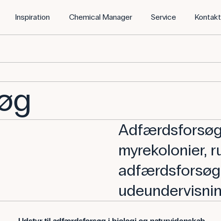
Inspiration
Chemical Manager
Service
Kontak
søg
Adfærdsforsøg
myrekolonier, 
adfærdsforsøg. 
udeundervisnin
Udstyr til adfærdsforsøg i biologi og naturvidenskab