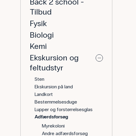
Back 2 school -
Tilbud
Fysik
Biologi
Kemi
Ekskursion og
feltudstyr
Sten
Ekskursion på land
Landkort
Bestemmelsesduge
Lupper og forstørrelsesglas
Adfærdsforsøg
Myrekoloni
Andre adfærdsforsøg