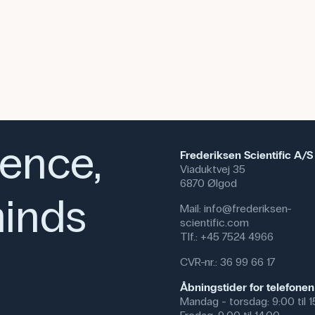
ience,
Frederiksen Scientific A/S
Viaduktvej 35
6870 Ølgod
inds
Mail:
info@frederiksen-
scientific.com
Tlf.:
+45 7524 4966
CVR-nr.: 36 99 66 17
Åbningstider for telefonen
Mandag - torsdag: 9:00 til 