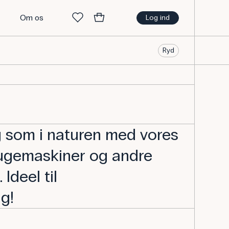
t
Om os
Log ind
Ryd
 som i naturen med vores
rugemaskiner og andre
Ideel til
g!