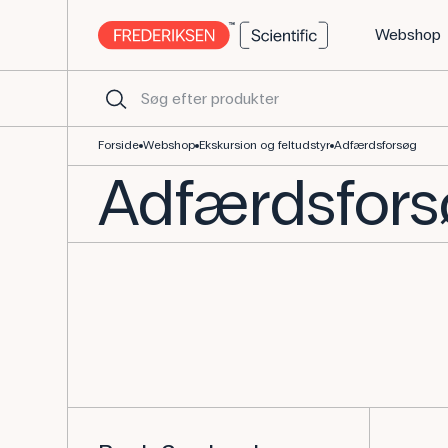
Webshop
Udstyr til adfærdsforsøg - Flere slags
Forside
Webshop
Ekskursion og feltudstyr
Adfærdsforsøg
Adfærdsfor