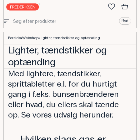
Ryd
Lightere, Tændstikker og Optænding til laboratoriet
Forside
Webshop
Lighter, tændstikker og optænding
Lighter, tændstikker og
optænding
Med lightere, tændstikker,
sprittabletter e.l. for du hurtigt
gang i f.eks. bunsenbrænderen
eller hvad, du ellers skal tænde
op. Se vores udvalg herunder.
Hvilken slags gas er