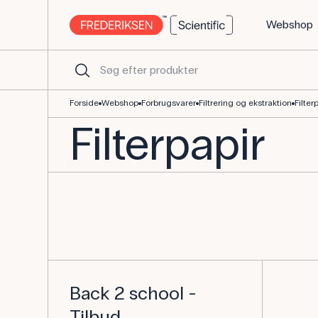
Webshop
Filtre - Køb udstyr til laboratoriet her
Forside
Webshop
Forbrugsvarer
Filtrering og ekstraktion
Filter
Filterpapir
Back 2 school -
Tilbud