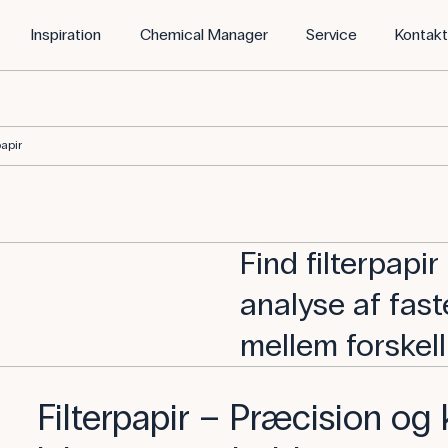
Inspiration
Chemical Manager
Service
Kontak
papir
Find filterpapir 
analyse af fast
mellem forskell
Filterpapir – Præcision og kv