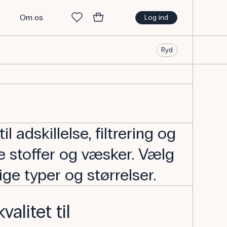
t
Om os
Log ind
Ryd
til adskillelse, filtrering og
e stoffer og væsker. Vælg
ige typer og størrelser.
alitet til