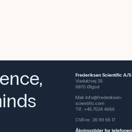
ience,
Frederiksen Scientific A/S
Viaduktvej 35
6870 Ølgod
inds
Mail:
info@frederiksen-
scientific.com
Tlf.:
+45 7524 4966
CVR-nr.: 36 99 66 17
Åbningstider for telefonen