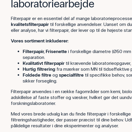
laboratoriearbejde
Filterpapir er en essentiel del af mange laboratorieprocesser
kvalitetsfilterpapir
til forskellige anvendelser. Uanset om du
eller analyse, har vi filterpapir, der lever op til de højeste s
Vores sortiment inkluderer:
Filterpapir, Frisenette
i forskellige diametre (Ø50 mm 
separation.
Kvalitativt filterpapir
til krævende laboratorieopgaver,
Hurtig filtrering
fra mærker som MN til tidseffektive 
Foldede filtre
og
specialfiltre
til specifikke behov, som
sikker forsegling.
Filterpapir anvendes i en række fagområder som kemi, biologi
adskillelse af faste stoffer og væsker, hvilket gør det uund
forskningslaboratorier.
Med vores brede udvalg kan du finde filterpapir i forskellige 
filtreringshastigheder, der passer præcist til dine behov. U
pålidelige resultater i dine eksperimenter og analyser.