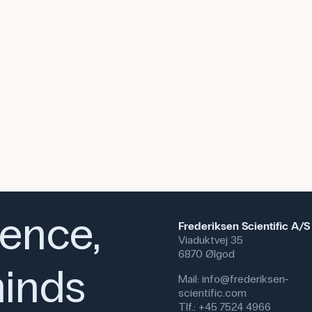
ience,
Frederiksen Scientific A/S
Viaduktvej 35
6870 Ølgod
inds
Mail:
info@frederiksen-
scientific.com
Tlf.:
+45 7524 4966