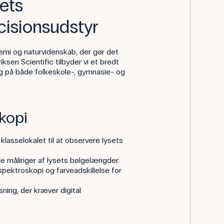
ets
sionsudstyr
emi og naturvidenskab, der gør det
sen Scientific tilbyder vi et bredt
ning på både folkeskole-, gymnasie- og
skopi
klasselokalet til at observere lysets
e målinger af lysets bølgelængder.
ektroskopi og farveadskillelse for
isning, der kræver digital