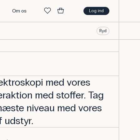
t
Om os
Log ind
Ryd
ektroskopi med vores
teraktion med stoffer. Tag
l næste niveau med vores
 udstyr.