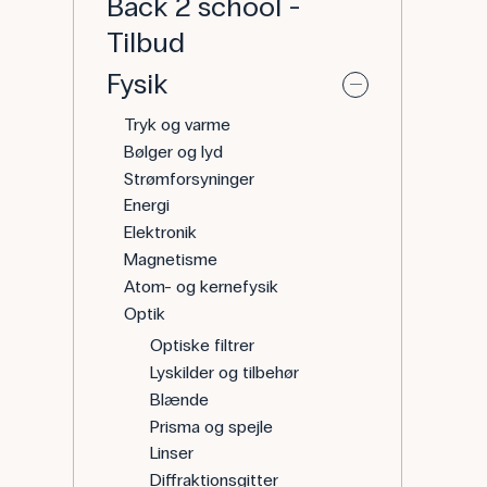
Back 2 school -
Tilbud
Fysik
Tryk og varme
Bølger og lyd
Strømforsyninger
Energi
Elektronik
Magnetisme
Atom- og kernefysik
Optik
Optiske filtrer
Lyskilder og tilbehør
Blænde
Prisma og spejle
Linser
Diffraktionsgitter