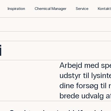
Inspiration
Chemical Manager
Service
Kontak
i
Arbejd med sp
udstyr til lysin
dine forsøg ti
brede udvalg af