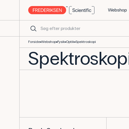
Webshop
Spektroskopi - Alt i udstyr til fysik
Forside
Webshop
Fysik
Optik
Spektroskopi
Spektroskop