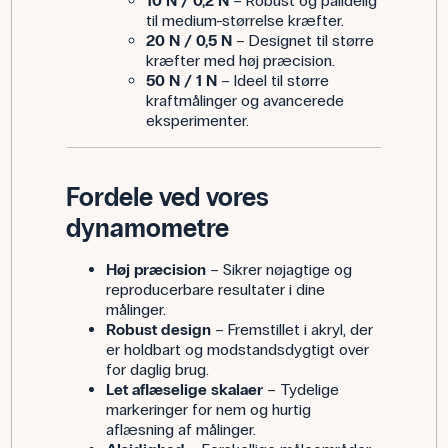
10 N / 0,2 N
– Robust og pålidelig
til medium-størrelse kræfter.
20 N / 0,5 N
– Designet til større
kræfter med høj præcision.
50 N / 1 N
– Ideel til større
kraftmålinger og avancerede
eksperimenter.
Fordele ved vores
dynamometre
Høj præcision
– Sikrer nøjagtige og
reproducerbare resultater i dine
målinger.
Robust design
– Fremstillet i akryl, der
er holdbart og modstandsdygtigt over
for daglig brug.
Let aflæselige skalaer
– Tydelige
markeringer for nem og hurtig
aflæsning af målinger.