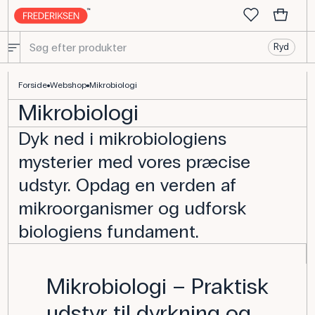
Ryd
Mikrobiologi - Udstyr og redskaber til undervisningen
Forside
Webshop
Mikrobiologi
Mikrobiologi
Dyk ned i mikrobiologiens
mysterier med vores præcise
udstyr. Opdag en verden af
mikroorganismer og udforsk
biologiens fundament.
Mikrobiologi – Praktisk
udstyr til dyrkning og